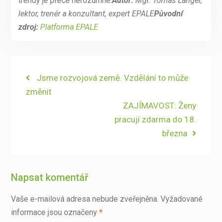
trendy je přece nerozumné.
Autor:
Mgr. Tomáš Langer,
lektor, trenér a konzultant, expert EPALE
Původní
zdroj:
Platforma EPALE
Navigace
Previous
Jsme rozvojová země. Vzdělání to může
post:
změnit
pro
Next
ZAJÍMAVOST: ​Ženy
příspěvek
post:
pracují zdarma do 18.
března
Napsat komentář
Vaše e-mailová adresa nebude zveřejněna.
Vyžadované
informace jsou označeny
*