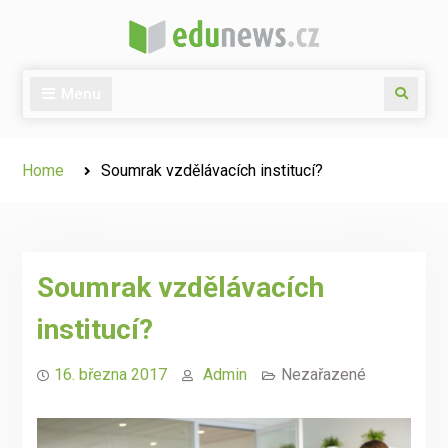
Skip
to
content
Menu
Search
Home
Soumrak vzdělávacích institucí?
Soumrak vzdělávacích
institucí?
16. března 2017
Admin
Nezařazené