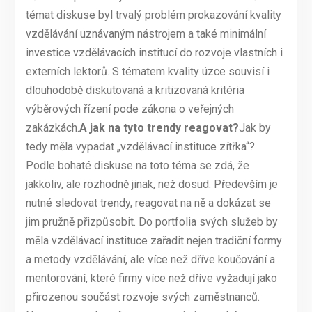
témat diskuse byl trvalý problém prokazování kvality
vzdělávání uznávaným nástrojem a také minimální
investice vzdělávacích institucí do rozvoje vlastních i
externích lektorů. S tématem kvality úzce souvisí i
dlouhodobě diskutovaná a kritizovaná kritéria
výběrových řízení pode zákona o veřejných
zakázkách.
A jak na tyto trendy reagovat?
Jak by
tedy měla vypadat „vzdělávací instituce zítřka“?
Podle bohaté diskuse na toto téma se zdá, že
jakkoliv, ale rozhodně jinak, než dosud. Především je
nutné sledovat trendy, reagovat na ně a dokázat se
jim pružně přizpůsobit. Do portfolia svých služeb by
měla vzdělávací instituce zařadit nejen tradiční formy
a metody vzdělávání, ale více než dříve koučování a
mentorování, které firmy více než dříve vyžadují jako
přirozenou součást rozvoje svých zaměstnanců.