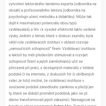
vytvoření lektorského tandemu experta (odborníka na
obsah) a profesionálního lektora (odborníka na
psychologii učení, metodiku a didaktiku). Může tak
dojít k maximalizaci potenciálu obou typů
vzdělavatelů a tím i k vysoké efektivitě takto vedené
výuky.Jedním z témat, které v diskusi zaznělo, byla
větší role vzdělávacích institucí v oblasti rozvoje
„samoučících schopností“ firem. Vzdělávací instituce
a lektoři by měli především stimulovat a rozvíjet
schopnost firem a jejích zaměstnanců učit se
přirozeně při práci, z dostupných materiálů v tištěné
podobě či na internetu, z diskusích fór či oblíbených
videí.Je totiž možné, že vzdělávací instituce v
současné podobě zanedlouho zaniknou a přežijí jen
ty, které se dokáží proměnit podobně, jako se již
dávno transformovali jejich zákazníci. Nereagovat na