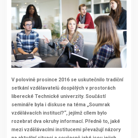
V polovině prosince 2016 se uskutečnilo tradiční
setkání vzdělavatelů dospělých v prostorách
liberecké Technické univerzity. Součástí
semináře byla i diskuse na téma „Soumrak
vzdělávacích institucí?“, jejímž cílem bylo
rozebrat dva okruhy informací. Předně to, jaké
mezi vzdělávacími institucemi převažují názory
na aktuální situaci a současně jaké jsou jejich