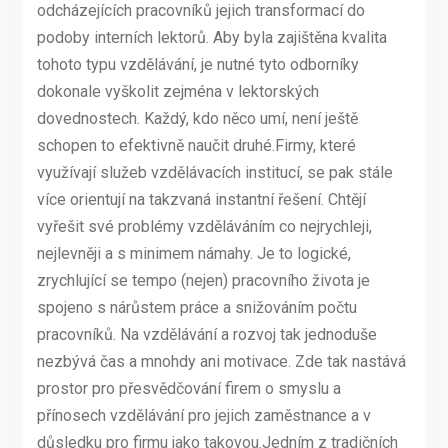
odcházejících pracovníků jejich transformací do
podoby interních lektorů. Aby byla zajištěna kvalita
tohoto typu vzdělávání, je nutné tyto odborníky
dokonale vyškolit zejména v lektorských
dovednostech. Každý, kdo něco umí, není ještě
schopen to efektivně naučit druhé.Firmy, které
využívají služeb vzdělávacích institucí, se pak stále
více orientují na takzvaná instantní řešení. Chtějí
vyřešit své problémy vzděláváním co nejrychleji,
nejlevněji a s minimem námahy. Je to logické,
zrychlující se tempo (nejen) pracovního života je
spojeno s nárůstem práce a snižováním počtu
pracovníků. Na vzdělávání a rozvoj tak jednoduše
nezbývá čas a mnohdy ani motivace. Zde tak nastává
prostor pro přesvědčování firem o smyslu a
přínosech vzdělávání pro jejich zaměstnance a v
důsledku pro firmu jako takovou.Jedním z tradičních