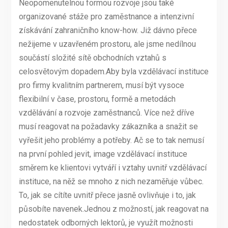
Neopomenutelnou formou rozvoje jsou také
organizované stáže pro zaměstnance a intenzivní
získávání zahraničního know-how. Již dávno přece
nežijeme v uzavřeném prostoru, ale jsme nedílnou
součástí složité sítě obchodních vztahů s
celosvětovým dopadem.Aby byla vzdělávací instituce
pro firmy kvalitním partnerem, musí být vysoce
flexibilní v čase, prostoru, formě a metodách
vzdělávání a rozvoje zaměstnanců. Více než dříve
musí reagovat na požadavky zákazníka a snažit se
vyřešit jeho problémy a potřeby. Ač se to tak nemusí
na první pohled jevit, image vzdělávací instituce
směrem ke klientovi vytváří i vztahy uvnitř vzdělávací
instituce, na něž se mnoho z nich nezaměřuje vůbec.
To, jak se cítíte uvnitř přece jasně ovlivňuje i to, jak
působíte navenek.Jednou z možností, jak reagovat na
nedostatek odborných lektorů, je využít možnosti