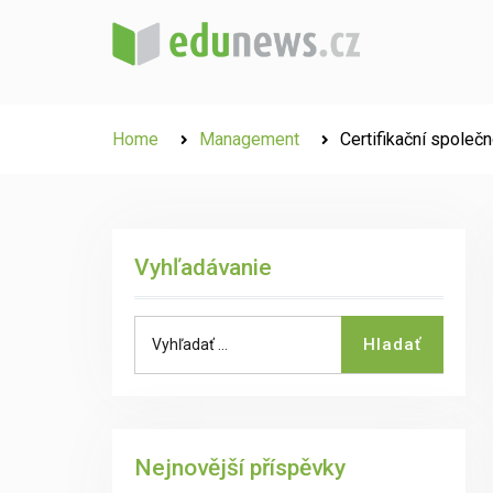
Skip
to
content
Home
Management
Certifikační společn
Vyhľadávanie
Search
Hladať
for:
Nejnovější příspěvky