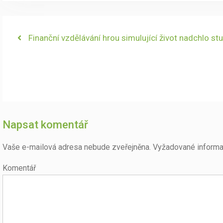
Navigace
Previous
Finanční vzdělávání hrou simulující život nadchlo stu
post:
pro
příspěvek
Napsat komentář
Vaše e-mailová adresa nebude zveřejněna.
Vyžadované informa
Komentář