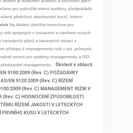
 školení je doškolení auditorů a udržování jejich
určeno pro pokročilé interní auditory, předpokládá
učené předchozí absolvování kurzů:
Interní
icích
Na školení obdržíte know-how pro
y rizik spojených s inovacemi a návrhem nových
e havarijních plánů a havarijních situací v
m přístupu k managementu rizik v aut. průmyslu.
e znalosti norem pro systémy managementu a ISO
Školení v oblasti
r, představitel managementu.
 9100:2009 (Rev. C)
POŽADAVKY
/EN 9120:2009 (Rev. C)
ŘÍZENÍ
0:2009 (Rev. C)
MANAGEMENT RIZIK V
(Rev. C)
HODNOCENÍ ZPŮSOBILOSTI
STÉMU ŘÍZENÍ JAKOSTI V LETECKÝCH
 PRVNÍHO KUSU V LETECKÝCH