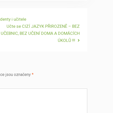
denty i učitele
Next
Učte se CIZÍ JAZYK PŘIROZENĚ – BEZ
post:
UČEBNIC, BEZ UČENÍ DOMA A DOMÁCÍCH
ÚKOLŮ !!!
ce jsou označeny
*