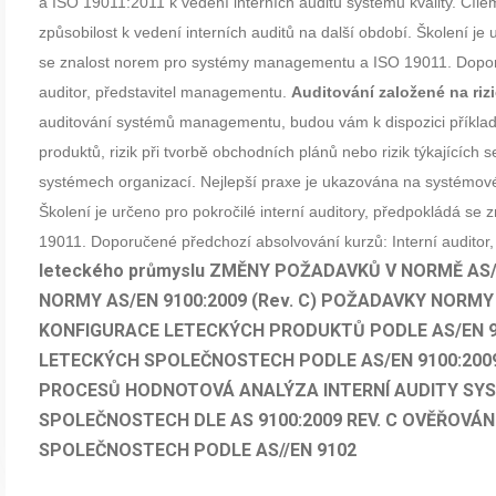
a ISO 19011:2011 k vedení interních auditů systému kvality. Cílem
způsobilost k vedení interních auditů na další období.
Školení je 
se znalost norem pro systémy managementu
a ISO 19011.
Dopor
auditor, představitel managementu.
Auditování založené na riz
auditování systémů managementu, budou vám k dispozici příklad
produktů, rizik při tvorbě obchodních plánů nebo rizik týkajících s
systémech organizací. Nejlepší praxe je ukazována na systémové
Školení je určeno pro pokročilé interní auditory, předpokládá s
19011.
Doporučené předchozí absolvování kurzů:
Interní audito
leteckého průmyslu
ZMĚNY POŽADAVKŮ V NORMĚ AS/EN
NORMY AS/EN 9100:2009 (Rev. C)
POŽADAVKY NORMY AS
KONFIGURACE LETECKÝCH PRODUKTŮ PODLE AS/EN 910
LETECKÝCH SPOLEČNOSTECH PODLE AS/EN 9100:2009 
PROCESŮ
HODNOTOVÁ ANALÝZA
INTERNÍ AUDITY SY
SPOLEČNOSTECH DLE AS 9100:2009 REV. C
OVĚŘOVÁNÍ
SPOLEČNOSTECH PODLE AS//EN 9102