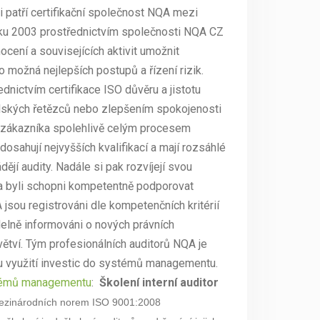
i patří certifikační společnost NQA mezi
roku 2003 prostřednictvím společnosti NQA CZ
ocení a souvisejících aktivit umožnit
 možná nejlepších postupů a řízení rizik.
nictvím certifikace ISO důvěru a jistotu
lských řetězců nebo zlepšením spokojenosti
 zákazníka spolehlivě celým procesem
osahují nejvyšších kvalifikací a mají rozsáhlé
ějí audity. Nadále si pak rozvíjejí svou
 a byli schopni kompetentně podporovat
jsou registrováni dle kompetenčních kritérií
elně informováni o nových právních
ětví. Tým profesionálních auditorů NQA je
ímu využití investic do systémů managementu.
stémů managementu
:
Školení interní auditor
 mezinárodních norem ISO 9001:2008