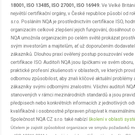
18001, ISO 13485, ISO 27001, ISO 16949.
Ve Velké Británi
největší certifikační orgány, v České republice působí od 
s.r.o. Posláním NQA je prostřednictvím certifikace ISO, hodn
organizacím celkové zlepšení jejich fungování, dosáhnout co
NQA umožnila organizacím po celém světě prokázat prostřed
svým investorům a majitelům, ať už doporučením dodavate
zákazníků. Dlouhou praxí ověřený postup posuzování vede
certifikace ISO. Auditoři NQA jsou špičkami ve svém oboru, d
praktické profesní zkušenosti v oblastech, ve kterých provád
odbornou způsobilost, aby znali klíčové aktuální problémy
zákazníky svými odbornými znalostmi. Všichni auditoři NQA 
stanovených v rámci mezinárodních standardů a jsou pravid
předpisech nebo konkrétních informacích z jednotlivých odv
kvalifikačně i osobnostně připraven přispívat k maximáln
Společnost NQA CZ s.r.o. také nabízí
školení v oblasti sy
Účelem je zajistit způsobilost organizace ve smyslu požadavků