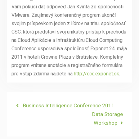
Vám pokúsi dať odpoveď Ján Kvinta zo spoločnosti
VMware. Zaujímavý konferenčný program ukončí
svojim príspevkom jeden z lídrov na trhu, spoločnosť
CSC, ktorá predstaví svoj unikátny prístup k prechodu
na Cloud Aplikácie a Infraštruktúru.Cloud Computing
Conference usporadúva spoločnosť Exponet 24. mája
2011 v hoteli Crowne Plaza v Bratislave. Kompletný
program vrátane anotácie a registračného formulára
pre vstup zdarma nájdete na
http://ccc.exponet.sk
.
Navigace
Previous
Business Intelligence Conference 2011
post:
Next
Data Storage
pro
post:
Workshop
příspěvek