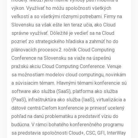
výkon. Využívať ho môžu spoločnosti všetkých
veľkostí a so všetkými rôznymi potrebami. Firmy na
Slovensku sa však ešte len teraz učia, ako Cloud
správne využívať. Dôležité je vedieť sa na Cloud
pozrieť zo strategického hľadiska a zahrnúť ho do
plánovacích procesov.2. ročník Cloud Computing
Conference na Slovensku sa viaže na úspešnú
pražskú akciu Cloud Computing Conference. Venuje
sa možnostiam modelov cloud computingu, novinkám
a súvisiacim témam. Hlavnými témami konferencie sú
software ako služba (SaaS), platforma ako služba
(PaaS), infraštruktúra ako služba (IaaS), virtualizácia a
dátové centrá.Cieľom konferencie je priniesť ucelený
pohľad na danú problematiku a predstaviť víziu do
budúcna. V rámci bohatého konferenčného programu
sa predstavia spoločnosti Cloud+, CSC, GFI, InterWay