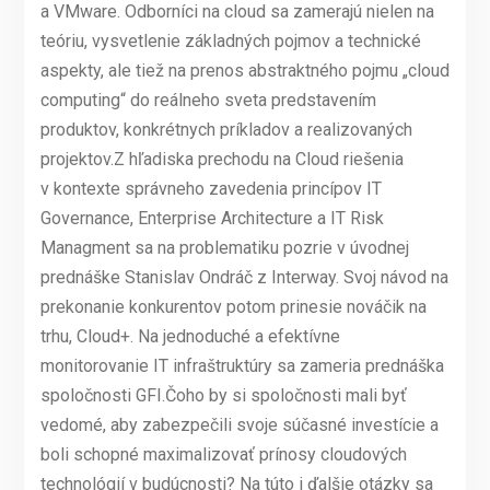
a VMware. Odborníci na cloud sa zamerajú nielen na
teóriu, vysvetlenie základných pojmov a technické
aspekty, ale tiež na prenos abstraktného pojmu „cloud
computing“ do reálneho sveta predstavením
produktov, konkrétnych príkladov a realizovaných
projektov.Z hľadiska prechodu na Cloud riešenia
v kontexte správneho zavedenia princípov IT
Governance, Enterprise Architecture a IT Risk
Managment sa na problematiku pozrie v úvodnej
prednáške Stanislav Ondráč z Interway. Svoj návod na
prekonanie konkurentov potom prinesie nováčik na
trhu, Cloud+. Na jednoduché a efektívne
monitorovanie IT infraštruktúry sa zameria prednáška
spoločnosti GFI.Čoho by si spoločnosti mali byť
vedomé, aby zabezpečili svoje súčasné investície a
boli schopné maximalizovať prínosy cloudových
technológií v budúcnosti? Na túto i ďalšie otázky sa