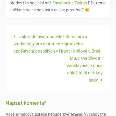
především sociální sítě
Facebook
a
Twitter
.Děkujeme
a těšíme se na setkání v online prostředí!
Navigace
Previous
Jak vzdělávat dospělé? Semináře a
post:
workshopy pro instituce zájmového
pro
vzdělávání dospělých v Hradci Králové a Brně
příspěvek
Next
MBA: Celoživotní
post:
vzdělávání je dnes
důležitější než kdy
jindy
Napsat komentář
Vaše e-mailová adresa nebude zveřejněna.
Vyžadované