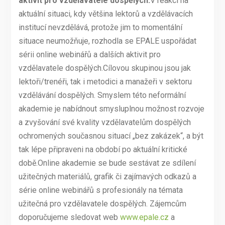
aktivit pro vzdělavatele dospělých.
V reakci na
aktuální situaci, kdy většina lektorů a vzdělávacích
institucí nevzdělává, protože jim to momentální
situace neumožňuje, rozhodla se EPALE uspořádat
sérii online webinářů a dalších aktivit pro
vzdělavatele dospělých.Cílovou skupinou jsou jak
lektoři/trenéři, tak i metodici a manažeři v sektoru
vzdělávání dospělých. Smyslem této neformální
akademie je nabídnout smysluplnou možnost rozvoje
a zvyšování své kvality vzdělavatelům dospělých
ochromených současnou situací „bez zakázek“, a být
tak lépe připraveni na období po aktuální kritické
době.Online akademie se bude sestávat ze sdílení
užitečných materiálů, grafik či zajímavých odkazů a
série online webinářů s profesionály na témata
užitečná pro vzdělavatele dospělých. Zájemcům
doporučujeme sledovat web
www.epale.cz
a