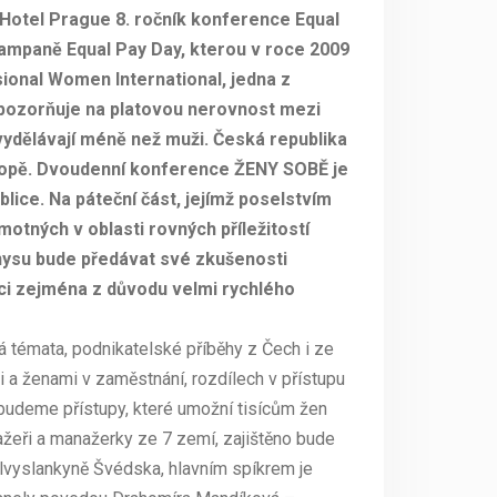
 Hotel Prague 8. ročník konference Equal
ampaně Equal Pay Day, kterou v roce 2009
ional Women International, jedna z
upozorňuje na platovou nerovnost mezi
vydělávají méně než muži. Česká republika
vropě. Dvoudenní konference ŽENY SOBĚ je
lice. Na páteční část, jejímž poselstvím
otných v oblasti rovných příležitostí
nysu bude předávat své zkušenosti
ci zejména z důvodu velmi rychlého
á témata, podnikatelské příběhy z Čech i ze
 a ženami v zaměstnání, rozdílech v přístupu
t budeme přístupy, které umožní tisícům žen
žeři a manažerky ze 7 zemí, zajištěno bude
velvyslankyně Švédska, hlavním spíkrem je