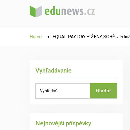
Skip
to
content
Home
​EQUAL PAY DAY – ŽENY SOBĚ. Jediná 
Vyhľadávanie
Search
Hladať
for:
Nejnovější příspěvky