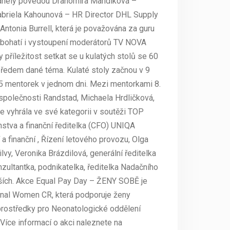
panely povedou Drahomíra Mandíková –
Gabriela Kahounová – HR Director DHL Supply
ntonia Burrell, která je považována za guru
obohatí i vystoupení moderátorů TV NOVA
příležitost setkat se u kulatých stolů se 60
předem dané téma. Kulaté stoly začnou v 9
5 mentorek v jednom dni. Mezi mentorkami 8.
 společnosti Randstad, Michaela Hrdličková,
ce vyhrála ve své kategorii v soutěži TOP
tva a finanční ředitelka (CFO) UNIQA
a finanční , Řízení letového provozu, Olga
vy, Veronika Brázdilová, generální ředitelka
zultantka, podnikatelka, ředitelka Nadačního
ších. Akce Equal Pay Day – ŽENY SOBĚ je
onal Women CR, která podporuje ženy
prostředky pro Neonatologické oddělení
Více informací o akci naleznete na