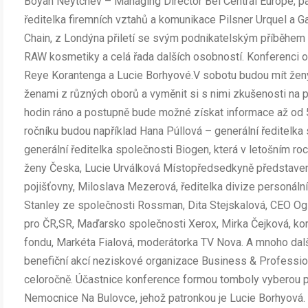
Boyan Neytchev – Managing Director Bel Central Europe, 
ředitelka firemních vztahů a komunikace Pilsner Urquel a 
Chain, z Londýna přiletí se svým podnikatelským příběhem A
RAW kosmetiky a celá řada dalších osobností. Konferenci 
Reye Korantenga a Lucie Borhyové.V sobotu budou mít ženy 
ženami z různých oborů a vyměnit si s nimi zkušenosti na 
hodin ráno a postupně bude možné získat informace až od 
ročníku budou například Hana Púllová – generální ředitelka
generální ředitelka společnosti Biogen, která v letošním ro
ženy Česka, Lucie Urválková Místopředsedkyně představens
pojišťovny, Miloslava Mezerová, ředitelka divize personální 
Stanley ze společnosti Rossman, Dita Stejskalová, CEO Ogil
pro ČR,SR, Maďarsko společnosti Xerox, Mirka Čejková, kon
fondu, Markéta Fialová, moderátorka TV Nova. A mnoho dal
benefiční akcí neziskové organizace Business & Professi
celoročně. Účastnice konference formou tomboly vyberou 
Nemocnice Na Bulovce, jehož patronkou je Lucie Borhyová. 