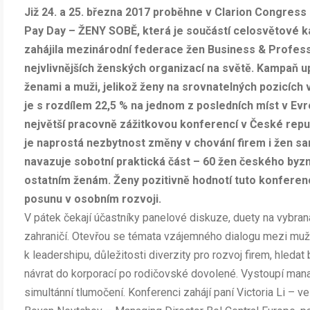
Již 24. a 25. března 2017 proběhne v Clarion Congress
Pay Day – ŽENY SOBĚ, která je součástí celosvětové k
zahájila mezinárodní federace žen Business & Profess
nejvlivnějších ženských organizací na světě. Kampaň 
ženami a muži, jelikož ženy na srovnatelných pozicích 
je s rozdílem 22,5 % na jednom z posledních míst v E
největší pracovně zážitkovou konferencí v České repub
je naprostá nezbytnost změny v chování firem i žen sam
navazuje sobotní praktická část – 60 žen českého byz
ostatním ženám. Ženy pozitivně hodnotí tuto konferen
posunu v osobním rozvoji.
V pátek čekají účastníky panelové diskuze, duety na vybran
zahraničí. Otevřou se témata vzájemného dialogu mezi muži
k leadershipu, důležitosti diverzity pro rozvoj firem, hleda
návrat do korporací po rodičovské dovolené. Vystoupí mana
simultánní tlumočení. Konferenci zahájí paní Victoria Li – 