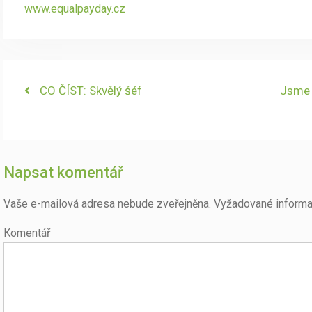
www.equalpayday.cz
Navigace
Previous
CO ČÍST: Skvělý šéf
Next
Jsme 
post:
post:
pro
příspěvek
Napsat komentář
Vaše e-mailová adresa nebude zveřejněna.
Vyžadované informa
Komentář