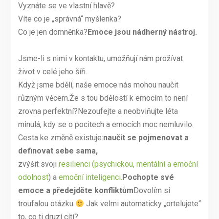
Vyznáte se ve vlastní hlavě?
Víte co je „správná“ myšlenka?
Co je jen domněnka?
Emoce jsou nádherný nástroj.
Jsme-li s nimi v kontaktu, umožňují nám prožívat
život v celé jeho šíři.
Když jsme bdělí, naše emoce nás mohou naučit
různým věcem.Že s tou bdělostí k emocím to není
zrovna perfektní?Nezoufejte a neobviňujte léta
minulá, kdy se o pocitech a emocích moc nemluvilo.
Cesta ke změně existuje:
naučit se pojmenovat a
definovat sebe sama,
zvýšit svoji
resilienci (psychickou, mentální a emoční
odolnost
) a
emoční inteligenci.
Pochopte své
emoce a předejděte konfliktům
Dovolím si
troufalou otázku
Jak velmi automaticky „ortelujete“
to, co ti druzí cítí?