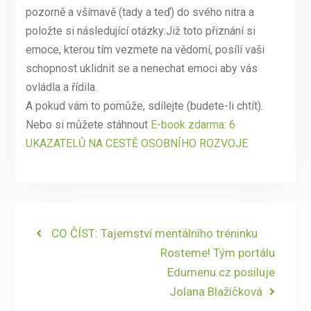
pozorně a všímavě (tady a teď) do svého nitra a
položte si následující otázky:Již toto přiznání si
emoce, kterou tím vezmete na vědomí, posílí vaši
schopnost uklidnit se a nenechat emoci aby vás
ovládla a řídila.
A pokud vám to pomůže, sdílejte (budete-li chtít).
Nebo si můžete stáhnout
E-book zdarma: 6
UKAZATELŮ NA CESTĚ OSOBNÍHO ROZVOJE
Navigace
Previous
CO ČÍST: Tajemství mentálního tréninku
post:
Next
Rosteme! Tým portálu
pro
post:
Edumenu.cz posiluje
příspěvek
Jolana Blažíčková