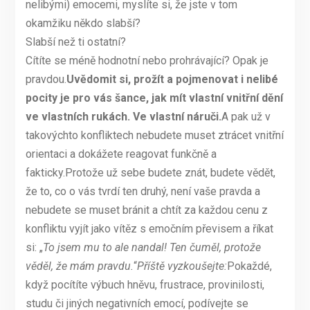
nelibými) emocemi, myslíte si, že jste v tom
okamžiku někdo slabší?
Slabší než ti ostatní?
Cítíte se méně hodnotní nebo prohrávající? Opak je
pravdou.
Uvědomit si, prožít a pojmenovat i nelibé
pocity je pro vás šance, jak mít vlastní vnitřní dění
ve vlastních rukách. Ve vlastní náruči.
A pak už v
takovýchto konfliktech nebudete muset ztrácet vnitřní
orientaci a dokážete reagovat funkčně a
fakticky.Protože už sebe budete znát, budete vědět,
že to, co o vás tvrdí ten druhý, není vaše pravda a
nebudete se muset bránit a chtít za každou cenu z
konfliktu vyjít jako vítěz s emočním převisem a říkat
si: „
To jsem mu to ale nandal! Ten čuměl, protože
věděl, že mám pravdu.
“
Příště vyzkoušejte:
Pokaždé,
když pocítíte výbuch hněvu, frustrace, provinilosti,
studu či jiných negativních emocí, podívejte se