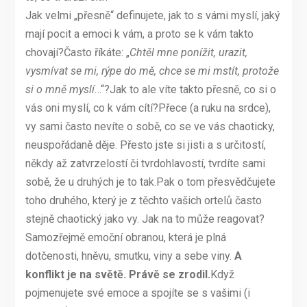
Jak velmi „přesně“ definujete, jak to s vámi myslí, jaký
mají pocit a emoci k vám, a proto se k vám takto
chovají?Často říkáte: „
Chtěl mne ponížit, urazit,
vysmívat se mi, rýpe do mě, chce se mi mstít, protože
si o mně myslí
…“?Jak to ale víte takto přesně, co si o
vás oni myslí, co k vám cítí?Přece (a ruku na srdce),
vy sami často nevíte o sobě, co se ve vás chaoticky,
neuspořádaně děje. Přesto jste si jisti a s určitostí,
někdy až zatvrzelostí či tvrdohlavostí, tvrdíte sami
sobě, že u druhých je to tak.Pak o tom přesvědčujete
toho druhého, který je z těchto vašich ortelů často
stejně chaotický jako vy. Jak na to může reagovat?
Samozřejmě emoční obranou, která je plná
dotčenosti, hněvu, smutku, viny a sebe viny.
A
konflikt je na světě. Právě se zrodil.
Když
pojmenujete své emoce a spojíte se s vašimi (i