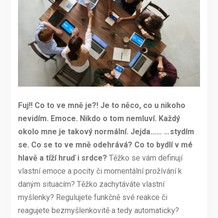
Fuj!! Co to ve mně je?! Je to něco, co u nikoho
nevidím. Emoce. Nikdo o tom nemluví. Každý
okolo mne je takový normální. Jejda…… …stydím
se. Co se to ve mně odehrává? Co to bydlí v mé
hlavě a tíží hruď i srdce?
Těžko se vám definují
vlastní emoce a pocity či momentální prožívání k
daným situacím? Těžko zachytáváte vlastní
myšlenky? Regulujete funkčně své reakce či
reagujete bezmyšlenkovitě a tedy automaticky?