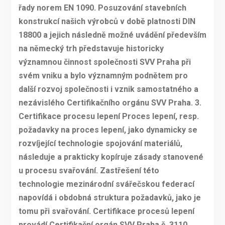
řady norem EN 1090. Posuzování stavebních
konstrukcí našich výrobců v době platnosti DIN
18800 a jejich následně možné uvádění především
na německý trh představuje historicky
významnou činnost společnosti SVV Praha při
svém vniku a bylo významným podnětem pro
další rozvoj společnosti i vznik samostatného a
nezávislého Certifikačního orgánu SVV Praha. 3.
Certifikace procesu lepení Proces lepení, resp.
požadavky na proces lepení, jako dynamicky se
rozvíjející technologie spojování materiálů,
následuje a prakticky kopíruje zásady stanovené
u procesu svařování. Zastřešení této
technologie mezinárodní svářečskou federací
napovídá i obdobná struktura požadavků, jako je
tomu při svařování. Certifikace procesů lepení
provádí Certifikační orgán SVV Praha č. 3110,