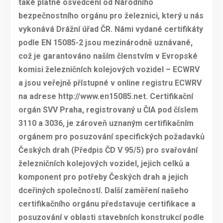
také platné osvědčení od Národního
bezpečnostního orgánu pro železnici, který u nás
vykonává Drážní úřad ČR. Námi vydané certifikáty
podle EN 15085-2 jsou mezinárodně uznávané,
což je garantováno naším členstvím v Evropské
komisi železničních kolejových vozidel – ECWRV
a jsou veřejně přístupné v online registru ECWRV
na adrese http://www.en15085.net. Certifikační
orgán SVV Praha, registrovaný u ČIA pod číslem
3110 a 3036, je zároveň uznaným certifikačním
orgánem pro posuzování specifických požadavků
Českých drah (Předpis ČD V 95/5) pro svařování
železničních kolejových vozidel, jejich celků a
komponent pro potřeby Českých drah a jejich
dceřiných společností. Další zaměření našeho
certifikačního orgánu představuje certifikace a
posuzování v oblasti stavebních konstrukcí podle