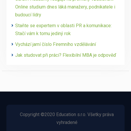
Online studium dnes láká manažery, podnikatele i
budoucí lídry
Staňte se expertem v oblasti PR a komunikace:
Stačí vám k tomu jediný rok
Vychází jarní číslo Firemního vzdělávání
Jak studovat při práci? Flexibilní MBA je odpověď
Copyright ©2020 Education s.r.o. Všetky práva
vyhradené