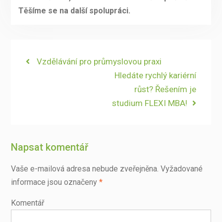
Těšíme se na další spolupráci.
Navigace
Previous
Vzdělávání pro průmyslovou praxi
post:
Next
Hledáte rychlý kariérní
pro
post:
růst? Řešením je
příspěvek
studium FLEXI MBA!
Napsat komentář
Vaše e-mailová adresa nebude zveřejněna.
Vyžadované
informace jsou označeny
*
Komentář