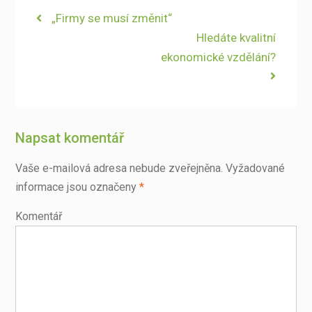
Navigace
Previous
„Firmy se musí změnit“
post:
Next
Hledáte kvalitní
pro
post:
ekonomické vzdělání?
příspěvek
Napsat komentář
Vaše e-mailová adresa nebude zveřejněna.
Vyžadované
informace jsou označeny
*
Komentář