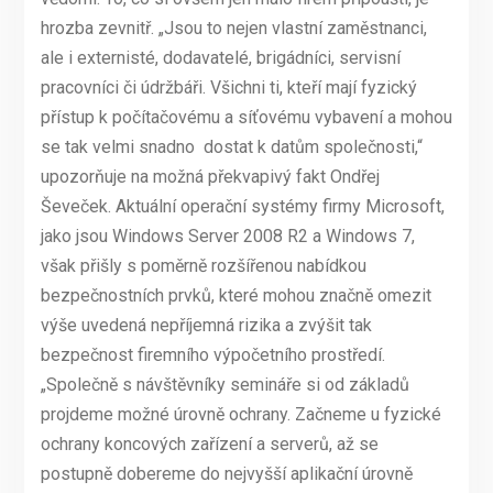
hrozba zevnitř. „Jsou to nejen vlastní zaměstnanci,
ale i externisté, dodavatelé, brigádníci, servisní
pracovníci či údržbáři. Všichni ti, kteří mají fyzický
přístup k počítačovému a síťovému vybavení a mohou
se tak velmi snadno dostat k datům společnosti,“
upozorňuje na možná překvapivý fakt Ondřej
Ševeček. Aktuální operační systémy firmy Microsoft,
jako jsou Windows Server 2008 R2 a Windows 7,
však přišly s poměrně rozšířenou nabídkou
bezpečnostních prvků, které mohou značně omezit
výše uvedená nepříjemná rizika a zvýšit tak
bezpečnost firemního výpočetního prostředí.
„Společně s návštěvníky semináře si od základů
projdeme možné úrovně ochrany. Začneme u fyzické
ochrany koncových zařízení a serverů, až se
postupně dobereme do nejvyšší aplikační úrovně