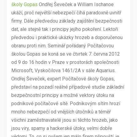
školy Gopas
Ondřej Ševeček a William Ischanoe
ukáží, proč největší nebezpečí číhá paradoxně uvnitř
firmy. Dále předvedou základy zajištění bezpečnosti
dat, ale stejně tak i principy jejího pokoření. Lektoři
předvedou i praktické ukázky hrozeb a doporučenou
obranu proti nim. Seminář pořádaný Počítačovou
školou Gopas se koná se ve čtvrtek 7. června 2012
od 9 do 16 hodin v Praze v prostorách společnosti
Microsoft, Vyskočilova 1461/2A v sále Aquarius.
Ondřej Ševeček, expert Počítačové školy Gopas,
představí na pozadí reálné případové studie základní
bezpečnostní principy a možné vektory útoku na
podnikové počítačové sítě. Podnikovým sítím hrozí
mnoho nebezpečí od vnějších útočníků a téměř
všichni zaměstnavatelé jsou si těchto hrozeb, jako
jsou viry, spamy a hackerské útoky, velmi dobře
vědomi. To, co si ovšem jen málo firem připouští, je