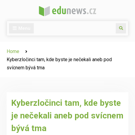
Skip
to
content
Menu
Search
Home
Kyberzločinci tam, kde byste je nečekali aneb pod
svícnem bývá tma
Kyberzločinci tam, kde byste
je nečekali aneb pod svícnem
bývá tma