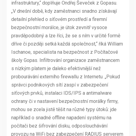
infrastruktury,“ doplňuje Ondřej Ševeček z Gopasu.
„V dnešní době, kdy zaměstnanci snadno získávají
detailní přehled o síťovém prostředí a firemní
bezpečnostní morálce, je útok zevnitř vysoce
pravděpodobný a lze říci, že se s ním v určité formě
dříve či později setká každá společnost,“ říká William
Ischanoe, specialista na bezpečnost z Počítačové
školy Gopas. Infiltrování organizace zaměstnancem
s nízkým platem je daleko efektivnější než
probourávání externího firewallu z Internetu. „Pokud
správci podnikových sítí zaspí v zabezpečení
síťových prvků, instalaci IDS/IPS a antimalware
ochrany či v nastavení bezpečnostní morálky firmy,
mohou se zcela jistě těšit na různé typy útoků: jde
například o snadné offline napadení systému na
počítači bez šifrování disku, odposlouchávání
provozu na WiFi bez zabezpečení RADIUS serverem