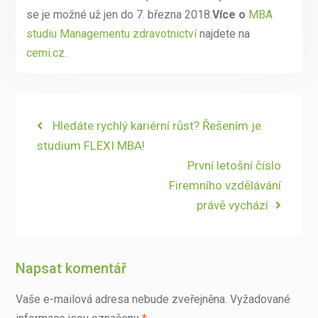
se je možné už jen do 7. března 2018.
Více o
MBA
studiu Managementu zdravotnictví
najdete na
cemi.cz
.
Navigace
Previous
Hledáte rychlý kariérní růst? Řešením je
post:
studium FLEXI MBA!
pro
Next
První letošní číslo
příspěvek
post:
Firemního vzdělávání
právě vychází
Napsat komentář
Vaše e-mailová adresa nebude zveřejněna.
Vyžadované