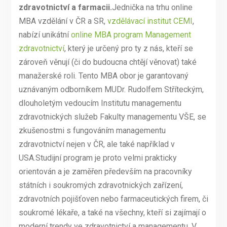
zdravotnictví a farmacii.
Jednička na trhu online
MBA vzdělání v ČR a SR,
vzdělávací institut CEMI
,
nabízí unikátní
online MBA program Management
zdravotnictví
, který je určený pro ty z nás, kteří se
zároveň věnují (či do budoucna chtějí věnovat) také
manažerské roli. Tento MBA obor je garantovaný
uznávaným odborníkem MUDr. Rudolfem Stříteckým,
dlouholetým vedoucím Institutu managementu
zdravotnických služeb Fakulty managementu VŠE, se
zkušenostmi s fungováním managementu
zdravotnictví nejen v ČR, ale také například v
USA.Studijní program je proto velmi prakticky
orientován a je zaměřen především na pracovníky
státních i soukromých zdravotnických zařízení,
zdravotních pojišťoven nebo farmaceutických firem, či
soukromé lékaře, a také na všechny, kteří si zajímají o
moderní trendy ve zdravotnictví a managementu. V