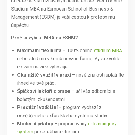
Chcete se stát uznávaným leaderem ve svém oboru?
Studium MBA na European School of Business &
Management (ESBM) je vaší cestou k profesnímu
úspěchu.
Proč si vybrat MBA na ESBM?
Maximální flexibilita
– 100% online
studium MBA
nebo studium v kombinované formě. Vy si zvolíte,
co vám nejvíce vyhovuje.
Okamžité využití v praxi
– nové znalosti uplatníte
ihned ve své práci.
Špičkoví lektoři z praxe
– učí vás odborníci s
bohatými zkušenostmi.
Prestižní vzdělání
– program vychází z
osvědčeného oxfordského systému studia.
Moderní přístup
– propracovaný
e-learningový
systém
pro efektivní studium.