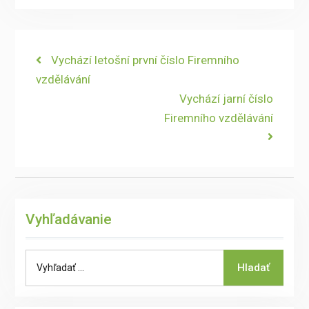
Navigace
Previous
Vychází letošní první číslo Firemního
post:
vzdělávání
pro
Next
Vychází jarní číslo
příspěvek
post:
Firemního vzdělávání
Vyhľadávanie
Search
Hladať
for: