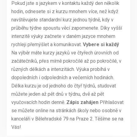
Pokud jste s jazykem v kontaktu každý den několik
hodin, odnesete si z kurzu mnohem více, než když
navštěvujete standardní kurz jednou týdně, kdy v
průběhu týdne spoustu věcí zapomenete. Díky vyšší
intenzitě výuky začnete v daném jazyce mnohem
rychleji přemýšlet a komunikovat.
Vybere si každý
Na výběr máte kurzy jazyků ve čtyřech úrovních od
začátečníků, přes mírně pokročilé až po pokročilé, v
různých délkách a intenzitách. Výuka probíhá v
dopoledních i odpoledních a večerních hodinách.
Délka kurzu je od jednoho do čtyř týdnů, studovat
můžete jeden až pět dnů v týdnu, dvě až pět
vyučovacích hodin denně.
Zápis zahájen
Přihlašovat
se můžete online na stránkách školy nebo osobně v
kanceláři v Bělehradské 79 na Praze 2. Těšíme se na
Vás!