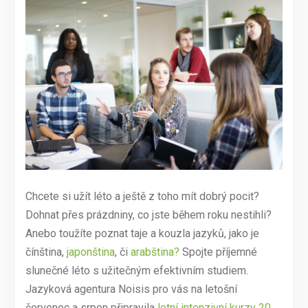
Chcete si užít léto a ještě z toho mít dobrý pocit?
Dohnat přes prázdniny, co jste během roku nestihli?
Anebo toužíte poznat taje a kouzla jazyků, jako je
čínština,
japonština
, či
arabština?
Spojte příjemné
slunečné léto s užitečným efektivním studiem.
Jazyková agentura Noisis pro vás na letošní
červenec a srpen připravila
letní intenzivní kurzy 20