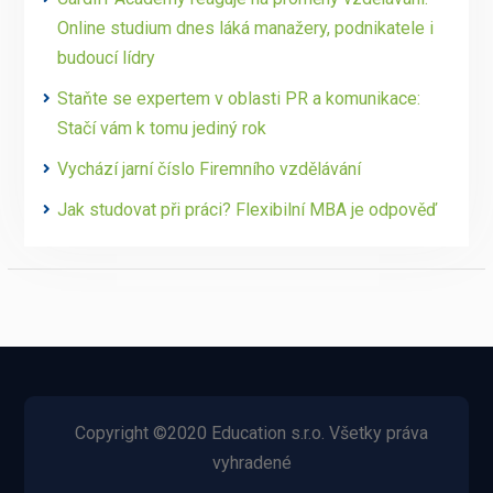
Online studium dnes láká manažery, podnikatele i
budoucí lídry
Staňte se expertem v oblasti PR a komunikace:
Stačí vám k tomu jediný rok
Vychází jarní číslo Firemního vzdělávání
Jak studovat při práci? Flexibilní MBA je odpověď
Copyright ©2020 Education s.r.o. Všetky práva
vyhradené