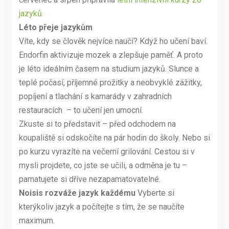
jazyků.
Léto přeje jazykům
Víte, kdy se člověk nejvíce naučí? Když ho učení baví.
Endorfin aktivizuje mozek a zlepšuje paměť. A proto
je léto ideálním časem na studium jazyků. Slunce a
teplé počasí, příjemné prožitky a neobvyklé zážitky,
popíjení a tlachání s kamarády v zahradních
restauracích – to učení jen umocní.
Zkuste si to představit – před odchodem na
koupaliště si odskočíte na pár hodin do školy. Nebo si
po kurzu vyrazíte na večerní grilování. Cestou si v
mysli projdete, co jste se učili, a odměna je tu –
pamatujete si dříve nezapamatovatelné.
Noisis rozváže jazyk každému
Vyberte si
kterýkoliv jazyk a počítejte s tím, že se naučíte
maximum.