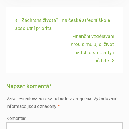
Navigace
Previous
Záchrana života? I na české střední škole
post:
absolutní priorita!
pro
Next
Finanční vzdělávání
příspěvek
post:
hrou simulující život
nadchlo studenty i
učitele
Napsat komentář
Vaše e-mailová adresa nebude zveřejněna.
Vyžadované
informace jsou označeny
*
Komentář