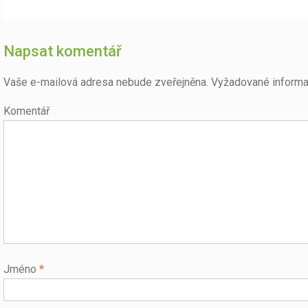
post:
pro
příspěvek
Napsat komentář
Vaše e-mailová adresa nebude zveřejněna.
Vyžadované informa
Komentář
Jméno
*