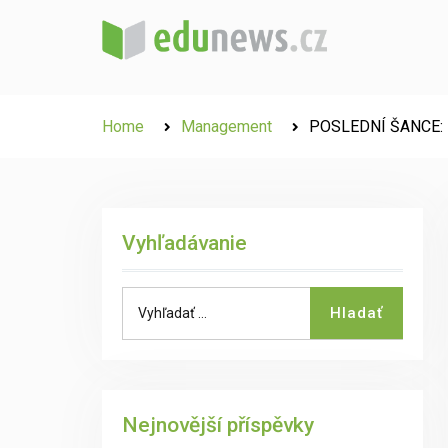
Skip
to
content
Home
Management
POSLEDNÍ ŠANCE: 
Vyhľadávanie
Search
Hladať
for:
Nejnovější příspěvky