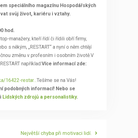
tem speciálního magazínu Hospodářských
at svůj život, kariéru i vztahy.​
00 hod.
op-manažery, kteří řídí či řídili obří firmy,
nebo s někým, „RESTART“ a nyní o něm chtějí
ročnou změnu v profesním i osobním životě.V
 RESTART například:
Více informací zde:
ka/16422-restar…
Tešíme se na Vás!
ní podobných informací! Nebo se
ti
Lidských zdrojů a personalistiky
.
Next
Největší chyba při motivaci lidí.