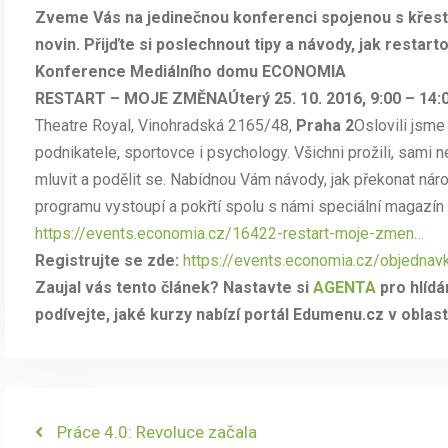
Zveme Vás na jedinečnou konferenci spojenou s křes
novin. Přijďte si poslechnout tipy a návody, jak restartov
Konference Mediálního domu ECONOMIA
RESTART – MOJE ZMĚNA
Úterý 25. 10. 2016, 9:00 – 14:
Theatre Royal, Vinohradská 2165/48,
Praha 2
Oslovili jsme t
podnikatele, sportovce i psychology. Všichni prožili, sami 
mluvit a podělit se. Nabídnou Vám návody, jak překonat ná
programu vystoupí a pokřtí spolu s námi speciální magazín
https://events.economia.cz/16422-restart-moje-zmen…
Registrujte se zde:
https://events.economia.cz/objednav
Zaujal vás tento článek? Nastavte si
AGENTA
pro hlídá
podívejte, jaké kurzy nabízí portál Edumenu.cz v oblas
Navigace
Previous
Práce 4.0: Revoluce začala