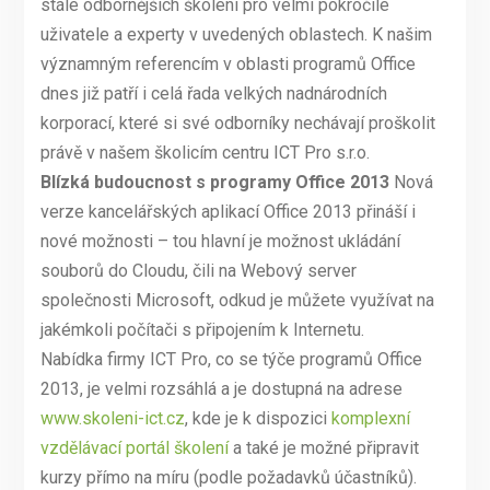
stále odbornějších školení pro velmi pokročilé
uživatele a experty v uvedených oblastech. K našim
významným referencím v oblasti programů Office
dnes již patří i celá řada velkých nadnárodních
korporací, které si své odborníky nechávají proškolit
právě v našem školicím centru ICT Pro s.r.o.
Blízká budoucnost s programy Office 2013
Nová
verze kancelářských aplikací Office 2013 přináší i
nové možnosti – tou hlavní je možnost ukládání
souborů do Cloudu, čili na Webový server
společnosti Microsoft, odkud je můžete využívat na
jakémkoli počítači s připojením k Internetu.
Nabídka firmy ICT Pro, co se týče programů Office
2013, je velmi rozsáhlá a je dostupná na adrese
www.skoleni-ict.cz
, kde je k dispozici
komplexní
vzdělávací portál školení
a také je možné připravit
kurzy přímo na míru (podle požadavků účastníků).