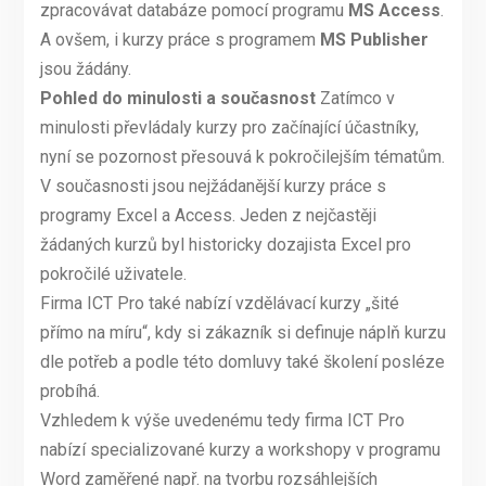
zpracovávat databáze pomocí programu
MS Access
.
A ovšem, i kurzy práce s programem
MS Publisher
jsou žádány.
Pohled do minulosti a současnost
Zatímco v
minulosti převládaly kurzy pro začínající účastníky,
nyní se pozornost přesouvá k pokročilejším tématům.
V současnosti jsou nejžádanější kurzy práce s
programy Excel a Access. Jeden z nejčastěji
žádaných kurzů byl historicky dozajista Excel pro
pokročilé uživatele.
Firma ICT Pro také nabízí vzdělávací kurzy „šité
přímo na míru“, kdy si zákazník si definuje náplň kurzu
dle potřeb a podle této domluvy také školení posléze
probíhá.
Vzhledem k výše uvedenému tedy firma ICT Pro
nabízí specializované kurzy a workshopy v programu
Word zaměřené např. na tvorbu rozsáhlejších