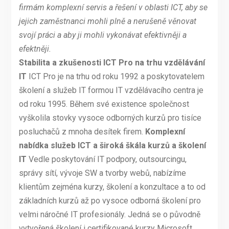
firmám komplexní servis a řešení v oblasti ICT, aby se
jejich zaměstnanci mohli plně a nerušeně věnovat
svojí práci a aby ji mohli vykonávat efektivněji a
efektněji.
Stabilita a zkušenosti ICT Pro na trhu vzdělávání
IT
ICT Pro je na trhu od roku 1992 a poskytovatelem
školení a služeb IT formou IT vzdělávacího centra je
od roku 1995. Během své existence společnost
vyškolila stovky vysoce odborných kurzů pro tisíce
posluchačů z mnoha desítek firem.
Komplexní
nabídka služeb ICT a široká škála kurzů a školení
IT
Vedle poskytování IT podpory, outsourcingu,
správy sítí, vývoje SW a tvorby webů, nabízíme
klientům zejména kurzy, školení a konzultace a to od
základních kurzů až po vysoce odborná školení pro
velmi náročné IT profesionály. Jedná se o původně
vytvořená školení i certifikované kurzy Microsoft,