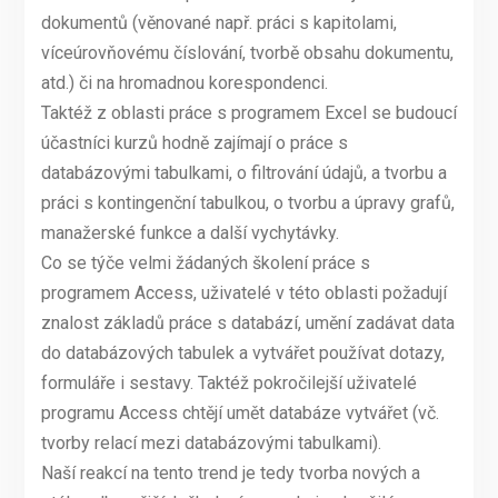
dokumentů (věnované např. práci s kapitolami,
víceúrovňovému číslování, tvorbě obsahu dokumentu,
atd.) či na hromadnou korespondenci.
Taktéž z oblasti práce s programem Excel se budoucí
účastníci kurzů hodně zajímají o práce s
databázovými tabulkami, o filtrování údajů, a tvorbu a
práci s kontingenční tabulkou, o tvorbu a úpravy grafů,
manažerské funkce a další vychytávky.
Co se týče velmi žádaných školení práce s
programem Access, uživatelé v této oblasti požadují
znalost základů práce s databází, umění zadávat data
do databázových tabulek a vytvářet používat dotazy,
formuláře i sestavy. Taktéž pokročilejší uživatelé
programu Access chtějí umět databáze vytvářet (vč.
tvorby relací mezi databázovými tabulkami).
Naší reakcí na tento trend je tedy tvorba nových a