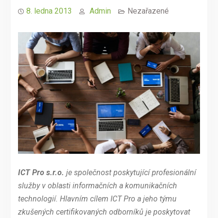
8. ledna 2013
Admin
Nezařazené
ICT Pro s.r.o.
je společnost poskytující profesionální
služby v oblasti informačních a komunikačních
technologií. Hlavním cílem ICT Pro a jeho týmu
zkušených certifikovaných odborníků je poskytovat