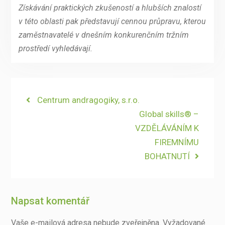
Získávání praktických zkušeností a hlubších znalostí
v této oblasti pak představují cennou průpravu, kterou
zaměstnavatelé v dnešním konkurenčním tržním
prostředí vyhledávají.
Navigace
Previous
Centrum andragogiky, s.r.o.
post:
Next
Global skills® –
pro
post:
VZDĚLÁVÁNÍM K
příspěvek
FIREMNÍMU
BOHATNUTÍ
Napsat komentář
Vaše e-mailová adresa nebude zveřejněna.
Vyžadované