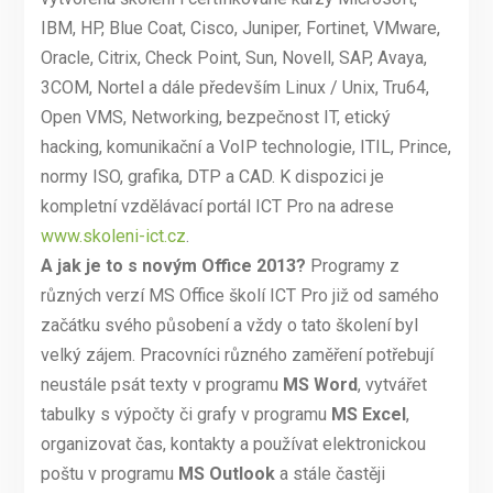
IBM, HP, Blue Coat, Cisco, Juniper, Fortinet, VMware,
Oracle, Citrix, Check Point, Sun, Novell, SAP, Avaya,
3COM, Nortel a dále především Linux / Unix, Tru64,
Open VMS, Networking, bezpečnost IT, etický
hacking, komunikační a VoIP technologie, ITIL, Prince,
normy ISO, grafika, DTP a CAD. K dispozici je
kompletní vzdělávací portál ICT Pro na adrese
www.skoleni-ict.cz
.
A jak je to s novým Office 2013?
Programy z
různých verzí MS Office školí ICT Pro již od samého
začátku svého působení a vždy o tato školení byl
velký zájem. Pracovníci různého zaměření potřebují
neustále psát texty v programu
MS Word
, vytvářet
tabulky s výpočty či grafy v programu
MS Excel
,
organizovat čas, kontakty a používat elektronickou
poštu v programu
MS Outlook
a stále častěji