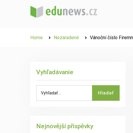
Skip
to
content
Home
Nezaradené
Vánoční číslo Firemn
Vyhľadávanie
Search
Hladať
for:
Nejnovější příspěvky