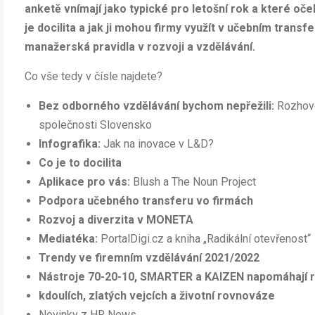
anketě vnímají jako typické pro letošní rok a které oče
je docilita a jak ji mohou firmy využít v učebním transf
manažerská pravidla v rozvoji a vzdělávání.
Co vše tedy v čísle najdete?
Bez odborného vzdělávání bychom nepřežili:
Rozhovo
společnosti Slovensko
Infografika:
Jak na inovace v L&D?
Co je to docilita
Aplikace pro vás:
Blush a The Noun Project
Podpora učebného transferu vo firmách
Rozvoj a diverzita v MONETA
Mediatéka:
PortalDigi.cz a kniha „Radikální otevřenost“
Trendy ve firemním vzdělávání 2021/2022
Nástroje 70-20-10, SMARTER a KAIZEN napomáhají r
kdoulích, zlatých vejcích a životní rovnováze
Novinky z HR News