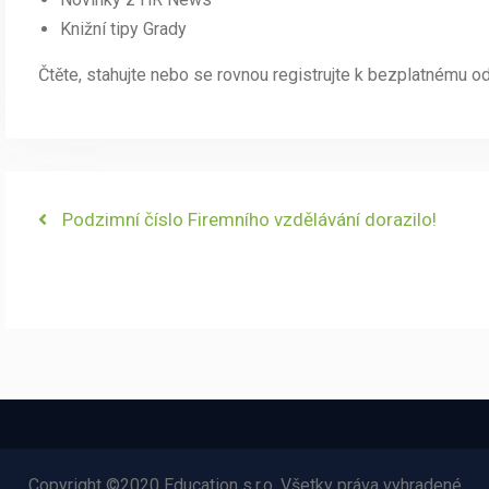
Knižní tipy Grady
Čtěte, stahujte nebo se rovnou registrujte k bezplatnému o
Navigace
Previous
Podzimní číslo Firemního vzdělávání dorazilo!
post:
pro
příspěvek
Copyright ©2020 Education s.r.o. Všetky práva vyhradené