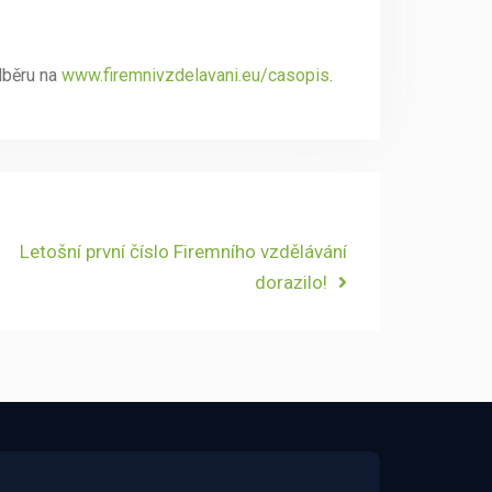
dběru na
www.firemnivzdelavani.eu/casopis
.
Next
Letošní první číslo Firemního vzdělávání
post:
dorazilo!