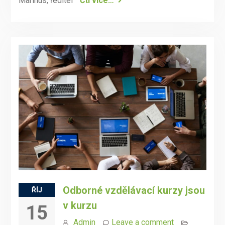
Marinus, ředitel
Čti více…
Odborné vzdělávací kurzy jsou
ŘÍJ
v kurzu
15
Admin
Leave a comment