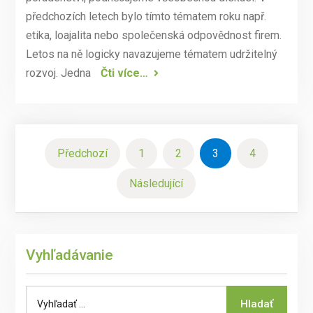
předchozích letech bylo tímto tématem roku např.
etika, loajalita nebo společenská odpovědnost firem.
Letos na ně logicky navazujeme tématem udržitelný
rozvoj. Jedna
Čti více…
Navigace
Předchozí
1
2
3
4
pro
Následující
příspěvky
Vyhľadávanie
Search
Hladať