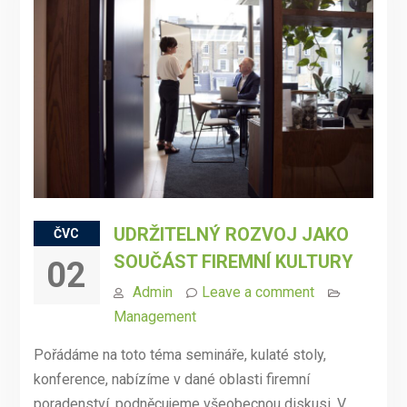
UDRŽITELNÝ ROZVOJ JAKO
ČVC
SOUČÁST FIREMNÍ KULTURY
02
Admin
Leave a comment
Management
Pořádáme na toto téma semináře, kulaté stoly,
konference, nabízíme v dané oblasti firemní
poradenství, podněcujeme všeobecnou diskusi. V