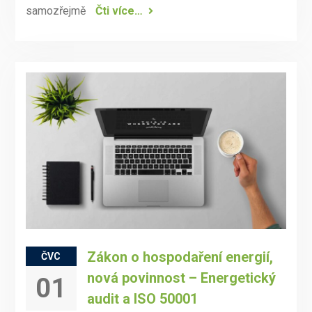
samozřejmě
Čti více…
Zákon o hospodaření energií,
ČVC
nová povinnost – Energetický
01
audit a ISO 50001