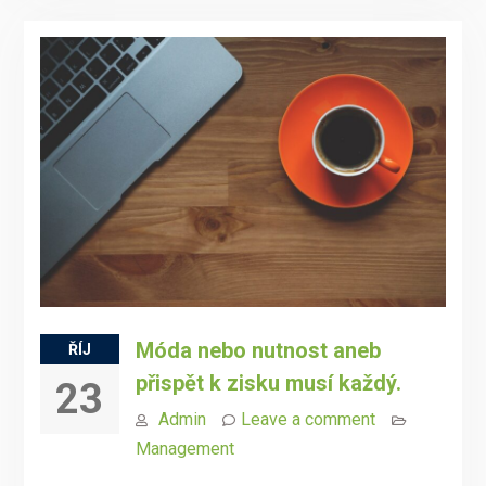
Móda nebo nutnost aneb
ŘÍJ
přispět k zisku musí každý.
23
Admin
Leave a comment
Management