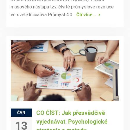
masového nástupu tzv. čtvrté průmyslové revoluce
ve světě.Iniciativa Průmysl 4.0
Čti více…
CO ČÍST: Jak přesvědčivě
ČVN
vyjednávat. Psychologické
13