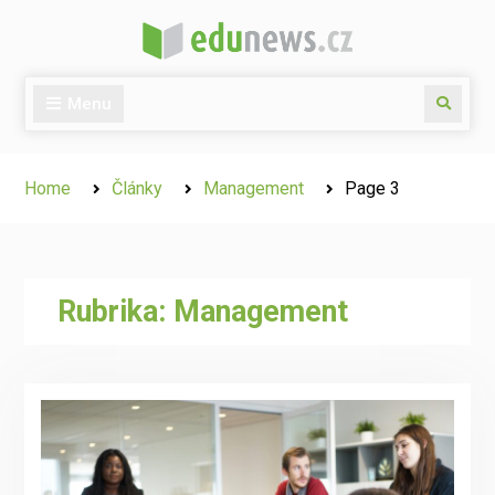
Skip
to
content
Menu
Search
Home
Články
Management
Page 3
Rubrika:
Management