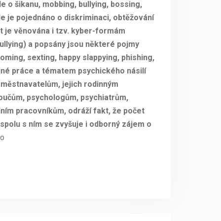
 o šikanu, mobbing, bullying, bossing,
le je pojednáno o diskriminaci, obtěžování
t je věnována i tzv. kyber-formám
llying) a popsány jsou některé pojmy
ming, sexting, happy slappying, phishing,
né práce a tématem psychického násilí
aměstnavatelům, jejich rodinným
koučům, psychologům, psychiatrům,
ním pracovníkům, odráží fakt, že počet
 spolu s ním se zvyšuje i odborný zájem o
ňo