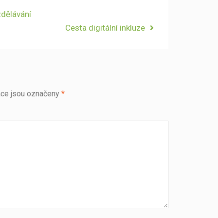
zdělávání
Next
Cesta digitální inkluze
post:
ce jsou označeny
*