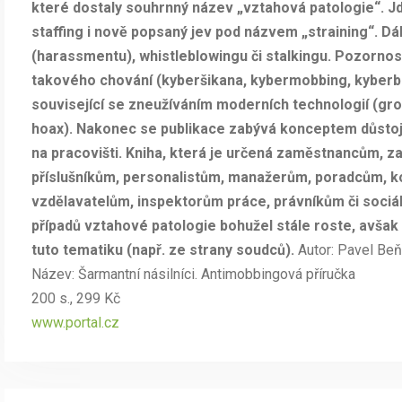
které dostaly souhrnný název „vztahová patologie“. Jde
staffing i nově popsaný jev pod názvem „straining“. Dá
(harassmentu), whistleblowingu či stalkingu. Pozornos
takového chování (kyberšikana, kybermobbing, kyberbu
související se zneužíváním moderních technologií (groo
hoax). Nakonec se publikace zabývá konceptem důstoj
na pracovišti. Kniha, která je určená zaměstnancům, z
příslušníkům, personalistům, manažerům, poradcům, 
vzdělavatelům, inspektorům práce, právníkům či sociál
případů vztahové patologie bohužel stále roste, avšak
tuto tematiku (např. ze strany soudců).
Autor: Pavel Be
Název: Šarmantní násilníci. Antimobbingová příručka
200 s., 299 Kč
www.portal.cz