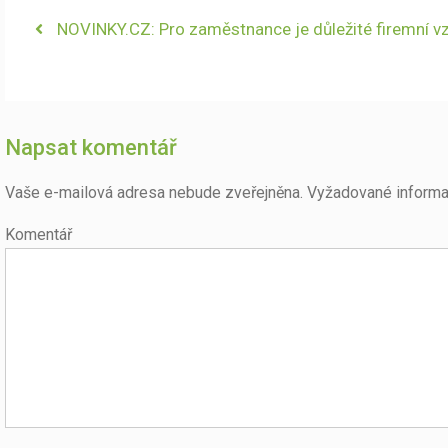
Navigace
Previous
NOVINKY.CZ: Pro zaměstnance je důležité firemní v
post:
pro
příspěvek
Napsat komentář
Vaše e-mailová adresa nebude zveřejněna.
Vyžadované informa
Komentář