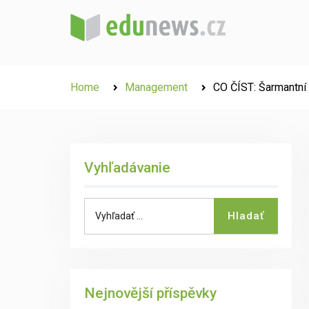
Skip
to
content
Home
Management
CO ČÍST: Šarmantní 
Vyhľadávanie
Search
Hladať
for:
Nejnovější příspěvky