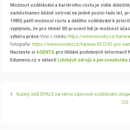
Možnost vzdělávání a kariérního růstu je stále důležit
zaměstnanec běžně setrval na jedné pozici řadu let, p
1980) patří možnost růstu a dalšího vzdělávání k prior
vyplynulo, že pro téměř 80 procent lidí je možnost úča
výběru práce.
Více v článku
https://www.novinky.cz/karie
fotografie:
https://www.novinky.cz/kariera/437242-pro-za
Nastavte si
AGENTA
pro hlídání podobných informací! N
Edumenu.cz v oblasti
Lidských zdrojů a personalistiky
Navigace
Previous
Kulatý stůl EPALE na téma zájmové vzdělávání dosp
post:
Nex
CO 
pro
post
příspěvek