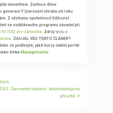
ějším benefitem. Zatímco dříve
ro generaci Y (narození zhruba od roku
itám. Z výzkumu společnosti EdAssist
stnit se vzdělávacího programu zásadní při
ra/437242-pro-zamestna…
Zdroj
textu a
mestna…
ZAUJAL VÁS TENTO ČLÁNEK?
ebo se podívejte, jaké kurzy nabízí portál
nebo třeba
Managementu
.
ělých
t
ČÍST: Šarmantní násilníci. Antimobbingová
:
příručka