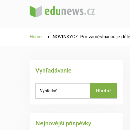
Skip
to
content
Home
NOVINKY.CZ: Pro zaměstnance je důlež
Vyhľadávanie
Search
Hladať
for:
Nejnovější příspěvky