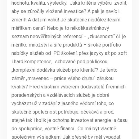
hodnotu, kvalitu, výsledky. Jaká kritéria výběru zvolit,
aby se zúročily vložené investice? A pak je navíc i
změřit! A dát jim váhu! Je skutečně nejdůležitějším
měřítkem cena? Nebo je to několikastránkový
seznam neověřitelných referencí – „zkušeností“ či je
měřítko množství a šíře produktů – široké portfolio
nabídky služeb od PC školení, přes jazyky až po soft
i hard kompetence, schované pod pokličkou
„komplexní dodávka služeb pro klienta“? Je tento
záměr „mravenec – práce všeho druhu“ zárukou
kvality? Před vlastním výběrem dodavatelů firemních,
poradenských a vzdělávacích služeb je dobré
vycházet už v zadání z jasného vědomí toho, co
skutečně společnost potřebuje, očekává a proč,
stejně tak i kolik je ochotna investovat energie a času
do spolupráce, včetně financí. Co má být vlastně
společným výsledkem. Jak přesně by měl vypadat