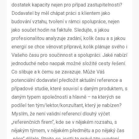
dostatek kapacity nejen pro případ zastupitelnosti?
Dodavatel by měl chápat práci s klientem jako
budování vztahu, tvoření v rámci spolupráce, nejen
jako součet hodin na faktuře. Sledujte, s jakou
profesionalitou analyzuje zadání, kolik času a s jakou
energií se chce věnovat přípravě, kolik plánuje svého i
Vašeho času pro součinnost a spolupráci. Jaké nabízí
jednoduché nebo naopak možné složité cesty řešení.
Co slibuje a k čemu se zavazuje. Může Váš
potenciální dodavatel předložit aktuální reference a
případové studie, které souvisí s daným produktem, s
daným typem společnosti a hlavně – na kterých se
podílel ten tým/lektor/konzultant, který je nabízen?
Myslím, že není validní referencí dlouhý výčet
„referenčních firem“, kde se v nějakém rozsahu, s
nějakým týmem, v nějakém předmětu a po nějaký čas
„něco“ dělalo. Ptejte se, jestli to právě tito uvedení