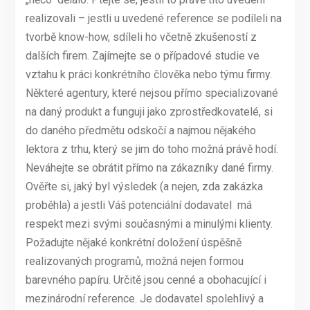
realizovali – jestli u uvedené reference se podíleli na
tvorbě know-how, sdíleli ho včetně zkušeností z
dalších firem. Zajímejte se o případové studie ve
vztahu k práci konkrétního člověka nebo týmu firmy.
Některé agentury, které nejsou přímo specializované
na daný produkt a funguji jako zprostředkovatelé, si
do daného předmětu odskočí a najmou nějakého
lektora z trhu, který se jim do toho možná právě hodí.
Neváhejte se obrátit přímo na zákazníky dané firmy.
Ověřte si, jaký byl výsledek (a nejen, zda zakázka
proběhla) a jestli Váš potenciální dodavatel má
respekt mezi svými současnými a minulými klienty.
Požadujte nějaké konkrétní doložení úspěšně
realizovaných programů, možná nejen formou
barevného papíru. Určitě jsou cenné a obohacující i
mezinárodní reference. Je dodavatel spolehlivý a