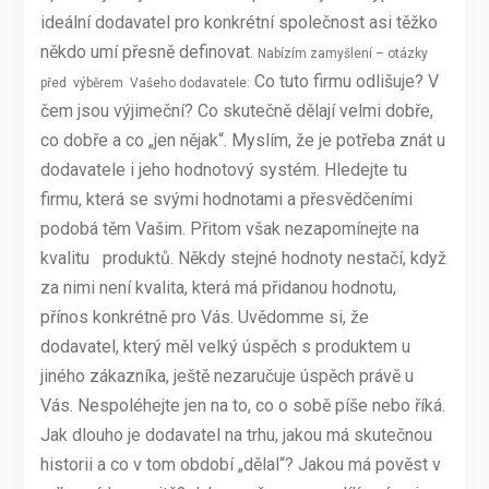
ideální dodavatel pro konkrétní společnost asi těžko
někdo umí přesně definovat.
Nabízím zamyšlení – otázky
Co tuto firmu odlišuje? V
před výběrem Vašeho dodavatele:
čem jsou výjimeční? Co skutečně dělají velmi dobře,
co dobře a co „jen nějak“. Myslím, že je potřeba znát u
dodavatele i jeho hodnotový systém. Hledejte tu
firmu, která se svými hodnotami a přesvědčeními
podobá těm Vašim. Přitom však nezapomínejte na
kvalitu produktů. Někdy stejné hodnoty nestačí, když
za nimi není kvalita, která má přidanou hodnotu,
přínos konkrétně pro Vás. Uvědomme si, že
dodavatel, který měl velký úspěch s produktem u
jiného zákazníka, ještě nezaručuje úspěch právě u
Vás. Nespoléhejte jen na to, co o sobě píše nebo říká.
Jak dlouho je dodavatel na trhu, jakou má skutečnou
historii a co v tom období „dělal“? Jakou má pověst v