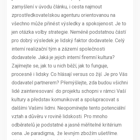
zamyšlení v úvodu článku, i cesta najmout
zprostředkovatelskou agenturu orientovanou na
všechno může přinést výsledky a spokojenost. Je to
jen otázka volby strategie. Neméně podstatnou částí
pro dobrý výsledek je lidský faktor dodavatele. Celý
interní realizační tým a zázemí společnosti
dodavatele. Jaká je jejich interní firemní kultura?
Zajímejte se, jak to u nich běží, jak to funguje,
procesně i lidsky. Co hlásají versus co žijí. Je pro Vás
dodavatel partnerem? Přemýšlejte, zda budou všichni
lidé zainteresovaní do projektu schopni v rámci Vaší
kultury a představ komunikovat a spolupracovat s
dalšími Vašimi lidmi. Neopomínejte tento potenciální
vztah a důvěru v rovině lidskosti. Pro mnoho
odběratelů je podstatné a jasně měřitelné kritérium
cena. Je paradigma, že levným zbožím ušetříme.