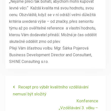
„Nejsme přeci tak bohatí, abychom mohli kupovat
levné věci.“ Každá kvalita má svou hodnotu, svou
cenu. Obzvláště, když se v ní odráží velmi důležitá
kritéria uvedená výše – od značky, přes senioritu
týmu až po ověřitelné reference a vlastní hodnotu,
kterou Vám dodavatel přináší. Možná je čas oddělit
skutečně oddělit zrno od plev.
Přeji Vám šťastnou volbu. Mgr. Šárka Pojerová
Business Development Director and Consultant,
SHINE Consulting s.r.o.
Navigace
Previous
Recept pro výběr kvalitního vzdělávání
post:
nemusí být složitý
pro
Next
Konference
příspěvek
post:
„Vzdělávání 3. věku –