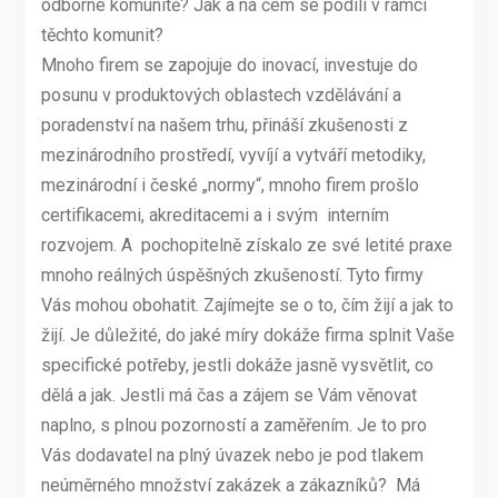
odborné komunitě? Jak a na čem se podílí v rámci
těchto komunit?
Mnoho firem se zapojuje do inovací, investuje do
posunu v produktových oblastech vzdělávání a
poradenství na našem trhu, přináší zkušenosti z
mezinárodního prostředí, vyvíjí a vytváří metodiky,
mezinárodní i české „normy“, mnoho firem prošlo
certifikacemi, akreditacemi a i svým interním
rozvojem. A pochopitelně získalo ze své letité praxe
mnoho reálných úspěšných zkušeností. Tyto firmy
Vás mohou obohatit. Zajímejte se o to, čím žijí a jak to
žijí. Je důležité, do jaké míry dokáže firma splnit Vaše
specifické potřeby, jestli dokáže jasně vysvětlit, co
dělá a jak. Jestli má čas a zájem se Vám věnovat
naplno, s plnou pozorností a zaměřením. Je to pro
Vás dodavatel na plný úvazek nebo je pod tlakem
neúměrného množství zakázek a zákazníků? Má