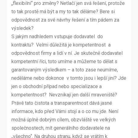
„flexibilní“ pro změny? Netlačí jen svá řešení, protože
to tak prostě má být a my to tak děláme? Bere si
odpovědnost za své návrhy řešení a tím pádem za
výsledek?
S jakým nadhledem vstupuje dodavatel do
kontraktu? Velmi důležitá je kompetentnost a
odpovědnost firmy a lidí v ní. Je skutečně dodavatel
kompetentní říci, toto umíme a můžeme to dělat s
garantovaným výsledkem – a toto zase neumíme,
neděláme nebo dokonce v tomto jsou i lepší jiní? Jde
jen o obchodní případ nebo specializace a
kompetentnost? Nevznikají jen další mraveniště?
Právě tato čistota a transparentnost dává jasné
informace, kdo před Vámi stojí a o co mu jde. Není
možná úplně dobrým cílem, obzvláště ve velkých
společnostech, mít generálního dodavatele na
„všechno“. Na druhou stranu, když se vrátím k