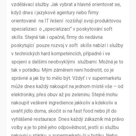
vzdělávací služby. Jak vybrat a hlavně orientovat se,
když dnes i jazykové agentury nebo firmy
orientované na IT řešení rozšiřují svoji produktovou
specializaci o „specializaci“ v poskytování soft
skills. Stejně tak i opačně, firmy do nedávna
poskytující pouze rozvoj v soft skills nabízí i služby
v technických hard kompetencích, případně i ve
spojení s dalšími neobvyklými službami. Možná je to
tak v pořádku. Mým záměrem není hodnotit, co je
správné a jak by to mělo být. Vždyť i v supermarketu
může dnes každý nakoupit na jednom místě vše – od
elektroniky, přes obuv až po zeleninu. Stejně mohu
nakoupit veškeré ingredience jakkoliv a kdekoliv a
uvařit jídlo doma, skočit si na fast food nebo jít do
vyhlášené restaurace. Dnes každý zákazník má právo
volby a je to plně jeho odpovědnost, jestli si službu
nakoupí u stánku, v supermarketu či v butiku. Nebo