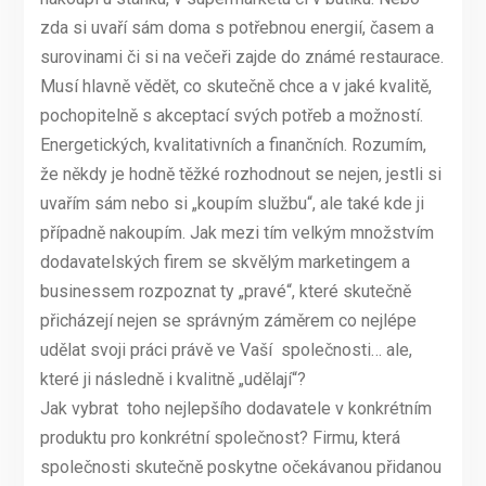
zda si uvaří sám doma s potřebnou energií, časem a
surovinami či si na večeři zajde do známé restaurace.
Musí hlavně vědět, co skutečně chce a v jaké kvalitě,
pochopitelně s akceptací svých potřeb a možností.
Energetických, kvalitativních a finančních. Rozumím,
že někdy je hodně těžké rozhodnout se nejen, jestli si
uvařím sám nebo si „koupím službu“, ale také kde ji
případně nakoupím. Jak mezi tím velkým množstvím
dodavatelských firem se skvělým marketingem a
businessem rozpoznat ty „pravé“, které skutečně
přicházejí nejen se správným záměrem co nejlépe
udělat svoji práci právě ve Vaší společnosti… ale,
které ji následně i kvalitně „udělají“?
Jak vybrat toho nejlepšího dodavatele v konkrétním
produktu pro konkrétní společnost? Firmu, která
společnosti skutečně poskytne očekávanou přidanou