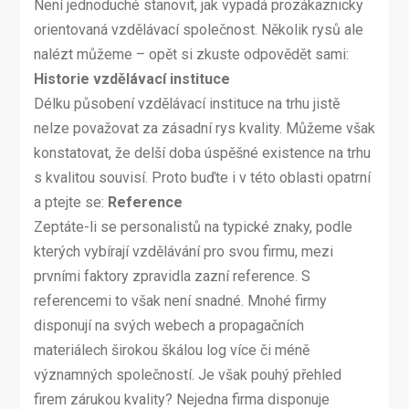
Není jednoduché stanovit, jak vypadá prozákaznicky
orientovaná vzdělávací společnost. Několik rysů ale
nalézt můžeme – opět si zkuste odpovědět sami:
Historie vzdělávací instituce
Délku působení vzdělávací instituce na trhu jistě
nelze považovat za zásadní rys kvality. Můžeme však
konstatovat, že delší doba úspěšné existence na trhu
s kvalitou souvisí. Proto buďte i v této oblasti opatrní
a ptejte se:
Reference
Zeptáte-li se personalistů na typické znaky, podle
kterých vybírají vzdělávání pro svou firmu, mezi
prvními faktory zpravidla zazní reference. S
referencemi to však není snadné. Mnohé firmy
disponují na svých webech a propagačních
materiálech širokou škálou log více či méně
významných společností. Je však pouhý přehled
firem zárukou kvality? Nejedna firma disponuje