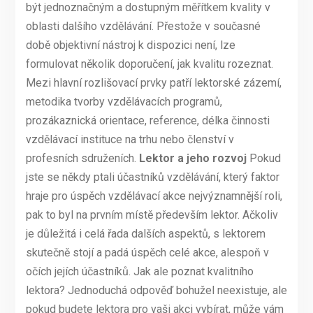
být jednoznačným a dostupným měřítkem kvality v
oblasti dalšího vzdělávání. Přestože v současné
době objektivní nástroj k dispozici není, lze
formulovat několik doporučení, jak kvalitu rozeznat.
Mezi hlavní rozlišovací prvky patří lektorské zázemí,
metodika tvorby vzdělávacích programů,
prozákaznická orientace, reference, délka činnosti
vzdělávací instituce na trhu nebo členství v
profesních sdruženích.
Lektor a jeho rozvoj
Pokud
jste se někdy ptali účastníků vzdělávání, který faktor
hraje pro úspěch vzdělávací akce nejvýznamnější roli,
pak to byl na prvním místě především lektor. Ačkoliv
je důležitá i celá řada dalších aspektů, s lektorem
skutečně stojí a padá úspěch celé akce, alespoň v
očích jejích účastníků. Jak ale poznat kvalitního
lektora? Jednoduchá odpověď bohužel neexistuje, ale
pokud budete lektora pro vaši akci vybírat, může vám