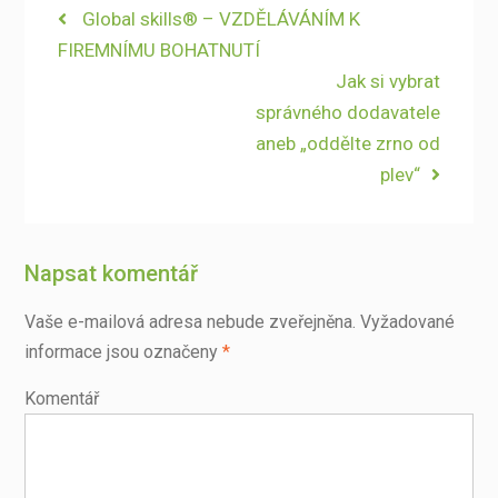
Navigace
Previous
Global skills® – VZDĚLÁVÁNÍM K
post:
FIREMNÍMU BOHATNUTÍ
pro
Next
Jak si vybrat
příspěvek
post:
správného dodavatele
aneb „oddělte zrno od
plev“
Napsat komentář
Vaše e-mailová adresa nebude zveřejněna.
Vyžadované
informace jsou označeny
*
Komentář