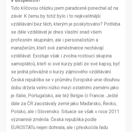
v dospělosti?
Tuto klíčovou otázku jsem paradoxně ponechal až na
závěr. K čemu by totiž bylo i to nejkvalitnější
vzdělávání bez těch, kterým je poskytováno? Potřeba
se dále vzdělávat je dnes vlastní snad všem
profesním skupinám, ale i personalistům a
manažerům, kteří své zaměstnance nechávají
vzdělávat. Existuje však i zvolna rostoucí skupina
samoplátců, kteří si své kurzy platí ze své kapsy, byť
se jedná převážně o kurzy zájmového vzdělávání.
Česká republika se v průměru Evropské unie dlouhou
dobu držela velmi nízko mezi ostatními zeměmi jako
je Itálie, Portugalsko, ale též Belgie či Francie. Ještě
dále za ČR zaostávaly země jako Maďarsko, Řecko,
Polsko, ale i Slovensko. Situace se však v roce 2011
významně změnila. Česká republika podle
EUROSTATu nejen dohnala, ale i přeskočila řadu