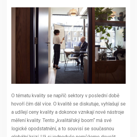
O tématu kvality se napříč sektory v poslední době
hovoří čím dál více. O kvalitě se diskutuje, vyhlašují se
a udílejí ceny kvality a dokonce vznikají nové nástroje
měření kvality. Tento „kvalitářský boom“ má své
logické opodstatnění, a to souvisí se současnou
globální krizí. Už si jednoduše nemůžeme dovolit