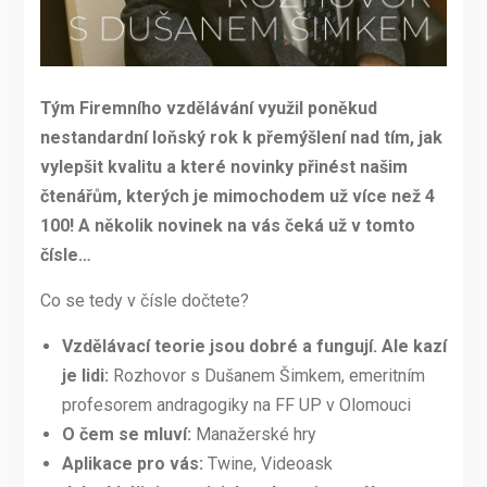
Tým Firemního vzdělávání využil poněkud
nestandardní loňský rok k přemýšlení nad tím, jak
vylepšit kvalitu a které novinky přinést našim
čtenářům, kterých je mimochodem už více než 4
100! A několik novinek na vás čeká už v tomto
čísle…
Co se tedy v čísle dočtete?
Vzdělávací teorie jsou dobré a fungují. Ale kazí
je lidi:
Rozhovor s Dušanem Šimkem, emeritním
profesorem andragogiky na FF UP v Olomouci
O
čem se mluví:
Manažerské hry
Aplikace pro vás:
Twine, Videoask