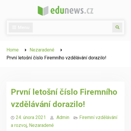
Skip
to
content
Menu
Search
Home
Nezaradené
První letošní číslo Firemního vzdělávání dorazilo!
První letošní číslo Firemního
vzdělávání dorazilo!
24. února 2021
Admin
Firemní vzdělávání
a rozvoj
,
Nezaradené