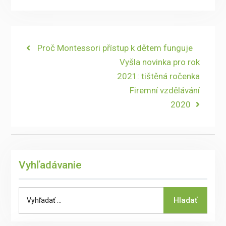
Navigace
Previous
Proč Montessori přístup k dětem funguje
post:
Next
Vyšla novinka pro rok
pro
post:
2021: tištěná ročenka
příspěvek
Firemní vzdělávání
2020
Vyhľadávanie
Search
Hladať
for: