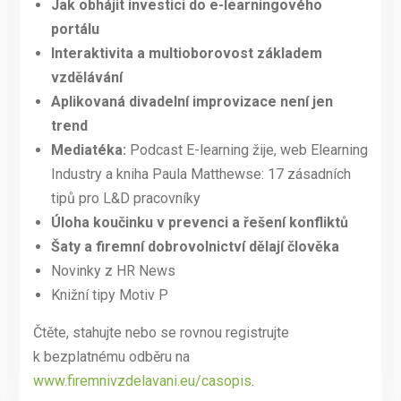
Jak obhájit investici do e-learningového
portálu
Interaktivita a multioborovost základem
vzdělávání
Aplikovaná divadelní improvizace není jen
trend
Mediatéka:
Podcast E-learning žije, web Elearning
Industry a kniha Paula Matthewse: 17 zásadních
tipů pro L&D pracovníky
Úloha koučinku v prevenci a řešení konfliktů
Šaty a firemní dobrovolnictví dělají člověka
Novinky z HR News
Knižní tipy Motiv P
Čtěte, stahujte nebo se rovnou registrujte
k bezplatnému odběru na
www.firemnivzdelavani.eu/casopis
.