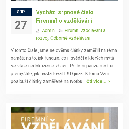
Vychází srpnové číslo
SRP
Firemního vzdělávání
27
Admin
Firemní vzdělávání a
rozvoj
,
Odborné vzdělávání
V tomto čísle jsme se dvěma články zaměřili na téma
paměti: na to, jak funguje, co jí svědčí a kterých mýtů
se stále nedokážeme zbavit. Po letní pauze možná
přemýšlíte, jak nastartovat L&D jinak. K tomu Vám
poslouží články zaměřené na tvorbu
Čti více…