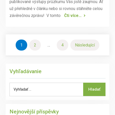
publikované výstupy průzkumu Vás jistě zaujmou. Ať
už přehledně v článku nebo si rovnou stáhněte celou
závěrečnou zprávu! V tomto
Čti více…
Navigace
1
2
…
4
Následující
pro
příspěvky
Vyhľadávanie
Search
Hladať
for:
Nejnovější příspěvky