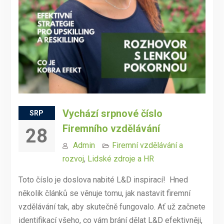
Vychází srpnové číslo
SRP
Firemního vzdělávání
28
Admin
Firemní vzdělávání a
rozvoj
,
Lidské zdroje a HR
Toto číslo je doslova nabité L&D inspirací! Hned
několik článků se věnuje tomu, jak nastavit firemní
vzdělávání tak, aby skutečně fungovalo. Ať už začnete
identifikací všeho, co vám brání dělat L&D efektivněji,