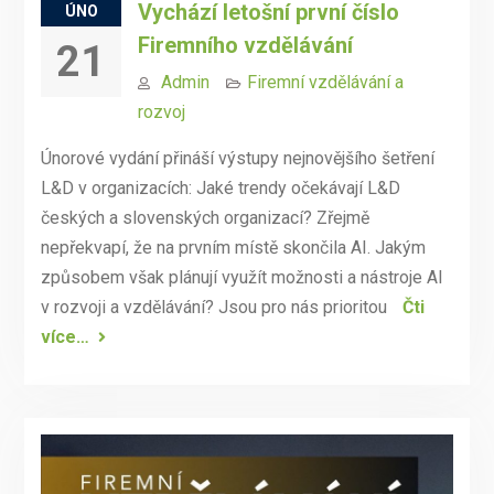
Vychází letošní první číslo
ÚNO
Firemního vzdělávání
21
Admin
Firemní vzdělávání a
rozvoj
Únorové vydání přináší výstupy nejnovějšího šetření
L&D v organizacích: Jaké trendy očekávají L&D
českých a slovenských organizací? Zřejmě
nepřekvapí, že na prvním místě skončila AI. Jakým
způsobem však plánují využít možnosti a nástroje AI
v rozvoji a vzdělávání? Jsou pro nás prioritou
Čti
více…