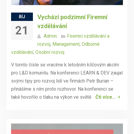
Vychází podzimní Firemní
ŘÍJ
vzdělávání
21
Admin
Firemní vzdělávání a
rozvoj
,
Management
,
Odborné
vzdělávání
,
Osobní rozvoj
V tomto čísle se vracíme k letošním klíčovým akcím
pro L&D komunitu. Na konferenci LEARN & DEV zaujal
svými tipy pro rozvoj lidí ve firmách Petr Burian –
přinášíme s ním proto rozhovor. Na konferenci se
také hovořilo o tlaku na výkon ve světě
Čti více…