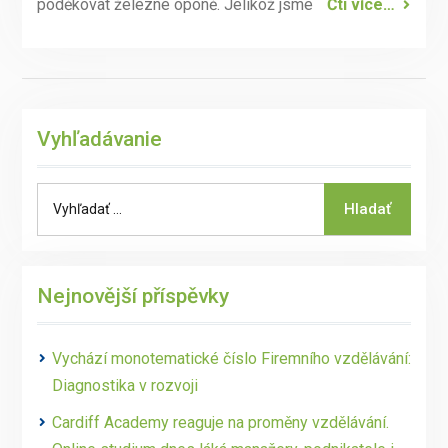
poděkovat železné oponě. Jelikož jsme
Čti více…
Vyhľadávanie
Search
Hladať
for:
Nejnovější příspěvky
Vychází monotematické číslo Firemního vzdělávání:
Diagnostika v rozvoji
Cardiff Academy reaguje na proměny vzdělávání.