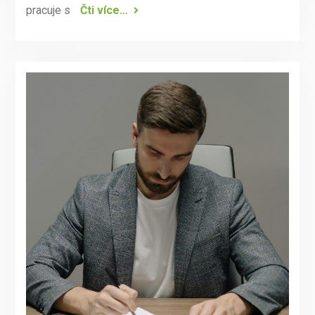
pracuje s
Čti více…