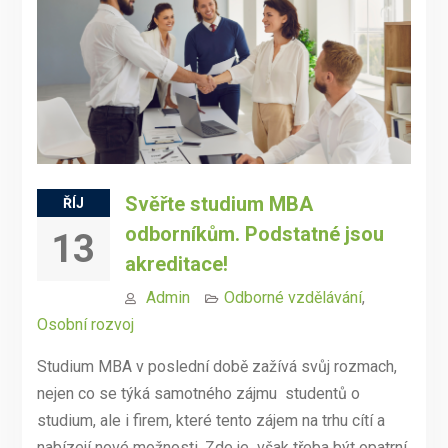
Svěřte studium MBA
ŘÍJ
odborníkům. Podstatné jsou
13
akreditace!
Admin
Odborné vzdělávání
,
Osobní rozvoj
Studium MBA v poslední době zažívá svůj rozmach,
nejen co se týká samotného zájmu studentů o
studium, ale i firem, které tento zájem na trhu cítí a
nabízejí nové možnosti. Zde je však třeba být opatrní.