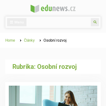
Skip
to
content
Menu
Search
Home
Články
Osobní rozvoj
Rubrika:
Osobní rozvoj