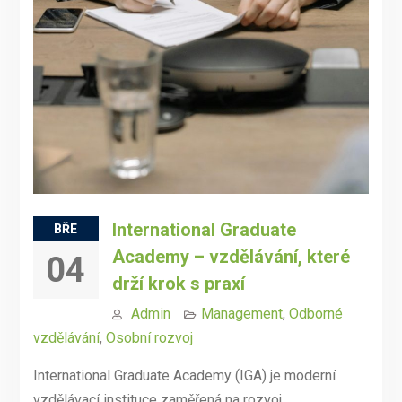
International Graduate
BŘE
Academy – vzdělávání, které
04
drží krok s praxí
Admin
Management
,
Odborné
vzdělávání
,
Osobní rozvoj
International Graduate Academy (IGA) je moderní
vzdělávací instituce zaměřená na rozvoj