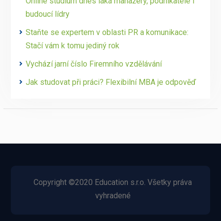
Online studium dnes láká manažery, podnikatele i
budoucí lídry
Staňte se expertem v oblasti PR a komunikace:
Stačí vám k tomu jediný rok
Vychází jarní číslo Firemního vzdělávání
Jak studovat při práci? Flexibilní MBA je odpověď
Copyright ©2020 Education s.r.o. Všetky práva
vyhradené