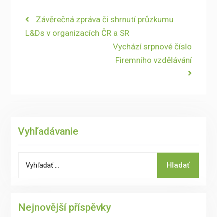
Navigace
Previous
Závěrečná zpráva či shrnutí průzkumu
post:
L&Ds v organizacích ČR a SR
pro
Next
Vychází srpnové číslo
příspěvek
post:
Firemního vzdělávání
Vyhľadávanie
Search
Hladať
for:
Nejnovější příspěvky