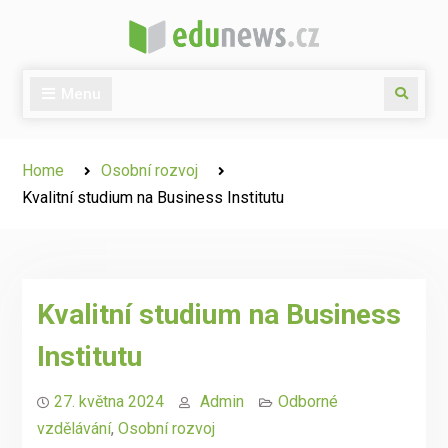
Skip
to
content
Menu
Search
Home
Osobní rozvoj
Kvalitní studium na Business Institutu
Kvalitní studium na Business
Institutu
27. května 2024
Admin
Odborné
vzdělávání
,
Osobní rozvoj