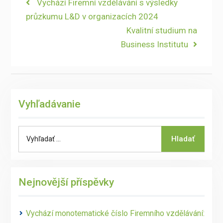
Navigace
Previous
Vychází Firemní vzdělávání s výsledky
post:
průzkumu L&D v organizacích 2024
pro
Next
Kvalitní studium na
příspěvek
post:
Business Institutu
Vyhľadávanie
Search
Hladať
for:
Nejnovější příspěvky
Vychází monotematické číslo Firemního vzdělávání: