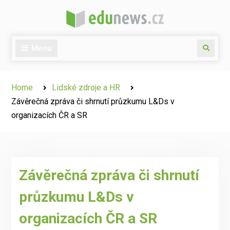
Skip
to
content
Menu
Search
Home
Lidské zdroje a HR
Závěrečná zpráva či shrnutí průzkumu L&Ds v
organizacích ČR a SR
Závěrečná zpráva či shrnutí
průzkumu L&Ds v
organizacích ČR a SR