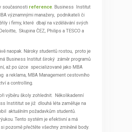
 v současnosti
reference
. Business Institut
 MBA významnými manažery, podnikateli či
řily i firmy, které dbají na vzdělávání svých
 Deloitte, Skupina ČEZ, Philips a TESCO a
rávě naopak. Nároky studentů rostou, proto je
o má Business Institut široký záměr programů
ení, až po úzce specializované jako MBA
ing a reklama, MBA Management cestovního
ví a controlling.
 při výběru školy zohlednit. Několikadenní
 Instititut se již dlouhá léta zaměřuje na
ůsobil aktuálním požadavkům studentů.
výukou. Tento systém je efektivní a má
ě si pozorně přečtěte všechny zmíněné body.