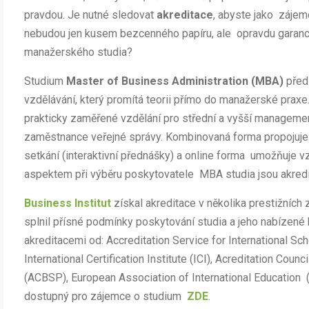
pravdou. Je nutné sledovat
akreditace
, abyste jako zájemc
nebudou jen kusem bezcenného papíru, ale opravdu garancí 
manažerského studia?
Studium
Master of Business Administration (MBA)
před
vzdělávání, který promítá teorii přímo do manažerské praxe
prakticky zaměřené vzdělání pro střední a vyšší management
zaměstnance veřejné správy. Kombinovaná forma propojuje 
setkání (interaktivní přednášky) a online forma umožňuje v
aspektem při výběru poskytovatele MBA studia jsou akredi
Business Institut
získal akreditace v několika prestižních z
splnil přísné podmínky poskytování studia a jeho nabízené k
akreditacemi od: Accreditation Service for International Sc
International Certification Institute (ICI), Acreditation Co
(ACBSP), European Association of International Education 
dostupný pro zájemce o studium
ZDE
.