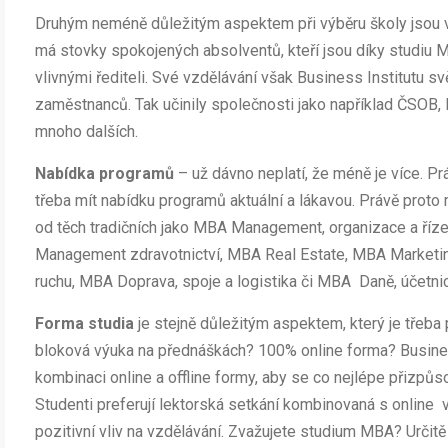
Druhým neméně důležitým aspektem při výběru školy jsou
má stovky spokojených absolventů, kteří jsou díky studiu
vlivnými řediteli. Své vzdělávání však Business Institutu svě
zaměstnanců. Tak učinily společnosti jako například ČSOB,
mnoho dalších.
Nabídka programů
– už dávno neplatí, že méně je více. P
třeba mít nabídku programů aktuální a lákavou. Právě prot
od těch tradičních jako MBA Management, organizace a říz
Management zdravotnictví, MBA Real Estate, MBA Market
ruchu, MBA Doprava, spoje a logistika či MBA Daně, účetnict
Forma studia
je stejně důležitým aspektem, který je třeba
bloková výuka na přednáškách? 100% online forma? Business
kombinaci online a offline formy, aby se co nejlépe přizp
Studenti preferují lektorská setkání kombinovaná s online 
pozitivní vliv na vzdělávání. Zvažujete studium MBA? Určit