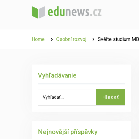
Skip
to
content
Home
Osobní rozvoj
Svěřte studium MB
Vyhľadávanie
Search
Hladať
for:
Nejnovější příspěvky