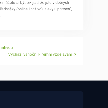
můžete si být tak jistí, že jste v dobrých
ednášky (online i naživo), slevy u partnerů,
.
nativou
Next
Vychází vánoční Firemní vzdělávání
post: