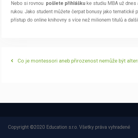
Nebo si rovnou
pošlete přihlášku
ke studiu MBA už dnes a 
rukou. Jako student můžete čerpat bonusy jako tematické př
přístup do online knihovny s více než milionem titulů a další
Navigace
Previous
Co je montessori aneb přirozenost nemůže být alter
post:
pro
příspěvek
Copyright ©2020 Education s.r.o. Všetky práva vyhradené