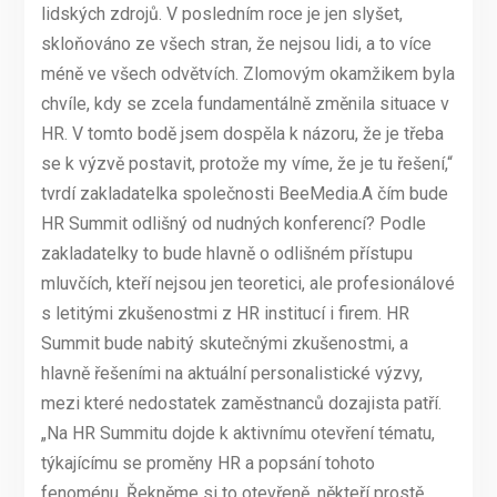
lidských zdrojů. V posledním roce je jen slyšet,
skloňováno ze všech stran, že nejsou lidi, a to více
méně ve všech odvětvích. Zlomovým okamžikem byla
chvíle, kdy se zcela fundamentálně změnila situace v
HR. V tomto bodě jsem dospěla k názoru, že je třeba
se k výzvě postavit, protože my víme, že je tu řešení,“
tvrdí zakladatelka společnosti BeeMedia.A čím bude
HR Summit odlišný od nudných konferencí? Podle
zakladatelky to bude hlavně o odlišném přístupu
mluvčích, kteří nejsou jen teoretici, ale profesionálové
s letitými zkušenostmi z HR institucí i firem. HR
Summit bude nabitý skutečnými zkušenostmi, a
hlavně řešeními na aktuální personalistické výzvy,
mezi které nedostatek zaměstnanců dozajista patří.
„Na HR Summitu dojde k aktivnímu otevření tématu,
týkajícímu se proměny HR a popsání tohoto
fenoménu. Řekněme si to otevřeně, někteří prostě