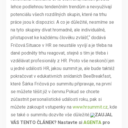
lehce podlehnou tendenčním trendům a nevyužívají
potenciálu všech rozdílných skupin, které na trhu
práce jsou k dispozici. A co je důležité, nesmíme se
na tyto skupiny dívat hromadně, ale individuálně,
přistupovat ke každému člověku zvlášť,“ dodává
Fričová.Situace v HR se neustále vyvíjí a je třeba na
dané podněty trhu reagovat, stejně s tím je třeba i
vzdělávat profesionály z HR. Proto vše neskončí jen
u jedné události HR, jakou summit je, ale bude taktéž
pokračovat v edukativních snídaních BeeBreakfast,
které Šárka Fričová po summitu připravuje, na první
se můžete těšit již v červnu.Pokud se chcete
zúčastnit personalistické události roku, pak si
můžete zakoupit vstupenky na
www.hrsummit.cz
, kde
se také o summitu dozvíte vše důležité.
ZAUJAL
VÁS TENTO ČLÁNEK? Nastavte si
AGENTA
pro