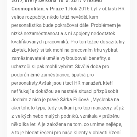
2017, který se koná 16. 5. 2017 v hotelu
Cosmopolitan, v Praze 1.
Rok 2016 byl v oblasti HR
velice rozpačitý, nikdo totiž nevěděl, kam
personalistika bude pokračovat dále. Problémem je
nízká nezaměstnanost a s ní spojený nedostatek
kvalifikovaných pracovníků. Pro ten těžce dosažitelný
zbytek, který si tak mohl na pracovním trhu vybírat,
zaměstnavatelé uměle vyšroubovali benefity, a
uchazeči si pak mohli vybírat. Skvělá doba pro
podprůměrné zaměstnance, špatná pro
personalisty.Avšak jsou i tací HR manažeři, kteří
nefňukají a dokážou se nastalé situaci přizpůsobit.
Jedním z nich je právě Šárka Fričová. „Myšlenka na
akci tohoto typu, tedy setkání pro top manažery, ať již
z velkých nebo malých podniků, vznikala v průběhu
několika let. A je založena na tom, co umíme nejlépe,
a to je hledat řešení pro naše klienty v oblasti řízení