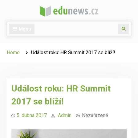
Skip
to
content
Menu
Search
Home
Událost roku: HR Summit 2017 se blíží!
Událost roku: HR Summit
2017 se blíží!
5. dubna 2017
Admin
Nezařazené