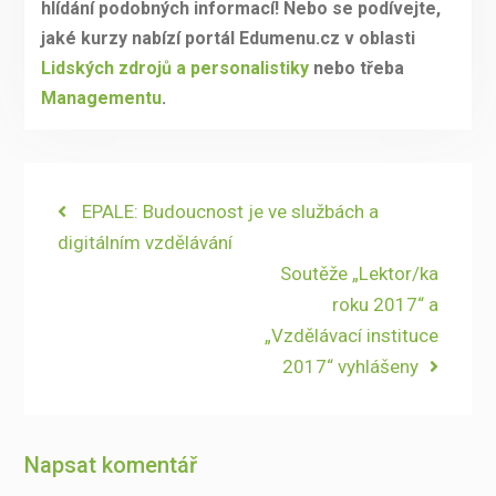
hlídání podobných informací! Nebo se podívejte,
jaké kurzy nabízí portál Edumenu.cz v oblasti
Lidských zdrojů a personalistiky
nebo třeba
Managementu
.
Navigace
Previous
EPALE: Budoucnost je ve službách a
post:
digitálním vzdělávání
pro
Next
Soutěže „Lektor/ka
příspěvek
post:
roku 2017“ a
„Vzdělávací instituce
2017“ vyhlášeny
Napsat komentář