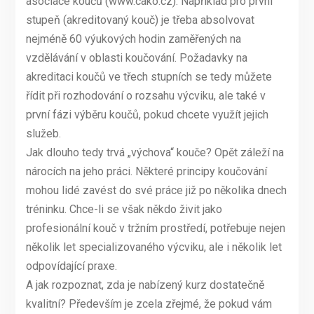
asociace koučů (www.cako.cz). Například pro první
stupeň (akreditovaný kouč) je třeba absolvovat
nejméně 60 výukových hodin zaměřených na
vzdělávání v oblasti koučování. Požadavky na
akreditaci koučů ve třech stupních se tedy můžete
řídit při rozhodování o rozsahu výcviku, ale také v
první fázi výběru koučů, pokud chcete využít jejich
služeb.
Jak dlouho tedy trvá „výchova“ kouče? Opět záleží na
nárocích na jeho práci. Některé principy koučování
mohou lidé zavést do své práce již po několika dnech
tréninku. Chce-li se však někdo živit jako
profesionální kouč v tržním prostředí, potřebuje nejen
několik let specializovaného výcviku, ale i několik let
odpovídající praxe.
A jak rozpoznat, zda je nabízený kurz dostatečně
kvalitní? Především je zcela zřejmé, že pokud vám