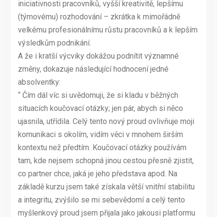
iniciativnosti pracovníků, vyšší kreativitě, lepšímu
(týmovému) rozhodování – zkrátka k mimořádně
velkému profesionálnímu růstu pracovníků a k lepším
výsledkům podnikání.
A že i kratší výcviky dokážou podnítit významné
změny, dokazuje následující hodnocení jedné
absolventky:
“ Čím dál víc si uvědomuji, že si kladu v běžných
situacích koučovací otázky; jen pár, abych si něco
ujasnila, utřídila. Celý tento nový proud ovlivňuje moji
komunikaci s okolím, vidím věci v mnohem širším
kontextu než předtím. Koučovací otázky používám
tam, kde nejsem schopná jinou cestou přesně zjistit,
co partner chce, jaká je jeho představa apod. Na
základě kurzu jsem také získala větší vnitřní stabilitu
a integritu, zvýšilo se mi sebevědomí a celý tento
myšlenkový proud jsem přijala jako jakousi platformu