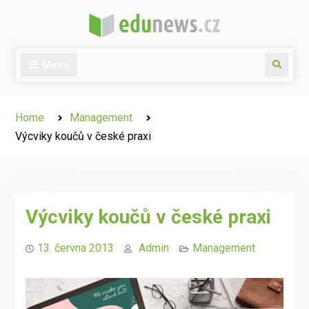
Skip
to
content
Menu
Search
Home
Management
Výcviky koučů v české praxi
Výcviky koučů v české praxi
13. června 2013
Admin
Management