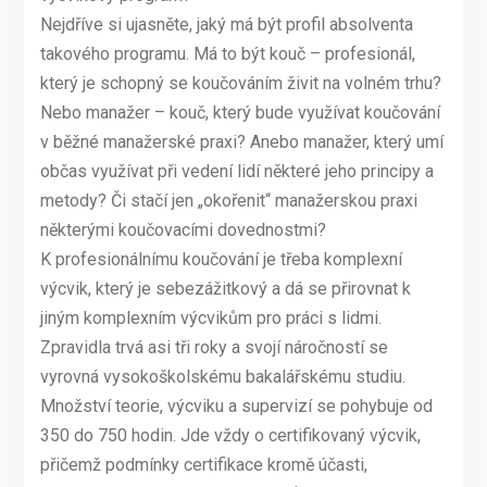
Nejdříve si ujasněte, jaký má být profil absolventa
takového programu. Má to být kouč – profesionál,
který je schopný se koučováním živit na volném trhu?
Nebo manažer – kouč, který bude využívat koučování
v běžné manažerské praxi? Anebo manažer, který umí
občas využívat při vedení lidí některé jeho principy a
metody? Či stačí jen „okořenit“ manažerskou praxi
některými koučovacími dovednostmi?
K profesionálnímu koučování je třeba komplexní
výcvik, který je sebezážitkový a dá se přirovnat k
jiným komplexním výcvikům pro práci s lidmi.
Zpravidla trvá asi tři roky a svojí náročností se
vyrovná vysokoškolskému bakalářskému studiu.
Množství teorie, výcviku a supervizí se pohybuje od
350 do 750 hodin. Jde vždy o certifikovaný výcvik,
přičemž podmínky certifikace kromě účasti,