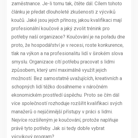
zaměstnance. Je-li tomu tak, čtěte dál. Cílem tohoto
článku je předat dlouholeté zkušenosti z výcviků
koučů. Jaké jsou jejich přínosy, jakou kvalifikaci mají
profesionální koučové a jaký zvolit trénink pro
potřeby naší organizace? Koučování je na pořadu dne
proto, že hospodářství je v recesi, roste konkurence,
tlak na výkon a na profesionalitu lidí v širokém slova
smyslu. Organizace cítí potřebu pracovat s lidmi
způsobem, který umí maximálně využít jejich
možností. Bez samostatně uvažujících, kreativních a
schopných lidí těžko dosáhneme v náročném
ekonomickém prostředí úspěchu. Proto se čím dál
více společností rozhoduje rozšířit kvalifikaci svých
manažerů o nejúčinnější přístupy v práci s lidmi.
Nejvíce rozšířeným je koučování, protože naplňuje
právě tyto potřeby. Jak si tedy dobře vybrat
výcvikový program?