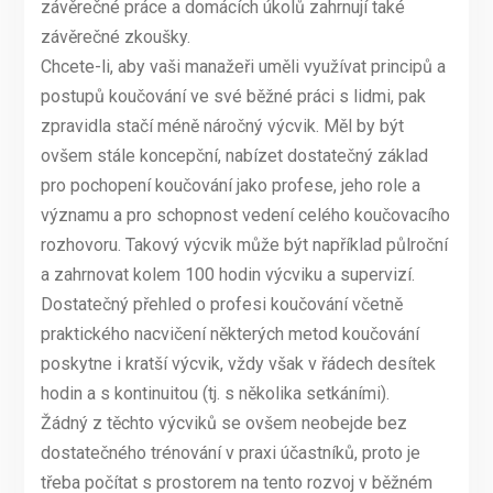
závěrečné práce a domácích úkolů zahrnují také
závěrečné zkoušky.
Chcete-li, aby vaši manažeři uměli využívat principů a
postupů koučování ve své běžné práci s lidmi, pak
zpravidla stačí méně náročný výcvik. Měl by být
ovšem stále koncepční, nabízet dostatečný základ
pro pochopení koučování jako profese, jeho role a
významu a pro schopnost vedení celého koučovacího
rozhovoru. Takový výcvik může být například půlroční
a zahrnovat kolem 100 hodin výcviku a supervizí.
Dostatečný přehled o profesi koučování včetně
praktického nacvičení některých metod koučování
poskytne i kratší výcvik, vždy však v řádech desítek
hodin a s kontinuitou (tj. s několika setkáními).
Žádný z těchto výcviků se ovšem neobejde bez
dostatečného trénování v praxi účastníků, proto je
třeba počítat s prostorem na tento rozvoj v běžném