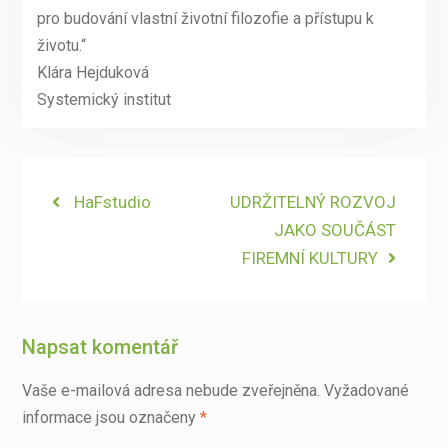
pro budování vlastní životní filozofie a přístupu k
životu.“
Klára Hejduková
Systemický institut
Navigace
Previous
HaFstudio
Next
UDRŽITELNÝ ROZVOJ
post:
post:
JAKO SOUČÁST
pro
FIREMNÍ KULTURY
příspěvek
Napsat komentář
Vaše e-mailová adresa nebude zveřejněna.
Vyžadované
informace jsou označeny
*