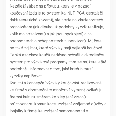
Nezáleží vůbec na přístupu, který je v pozadí
koučování (zda je to systemika, NLP, PCA, gestalt či
další teoretická zázemí), ale spíše na zkušenostech
organizátora (jak dlouho už podobný výcvik realizuje,
kolik má absolventů a jak jsou spokojeni) a na
osobnostech a schopnostech supervizorů. Můžete
se také zajímat, které výcviky mají nejlepší koučové.
Česká asociace koučů nedávno schválila akreditační
systém pro výcvikové programy: tam se můžete ještě
podrobněji informovat o tom, jaká kritéria musí
výcviky naplňovat.
Kvalitní a koncepční výcviky koučování, realizované
ve firmě v dostatečném množství, výrazně ovlivňují
firemní kulturu směrem ke zlepšení vztahů,
průchodnosti komunikace, zvýšení vzájemné důvěry a
loajality k firmě, ke zvýšení samostatnosti a