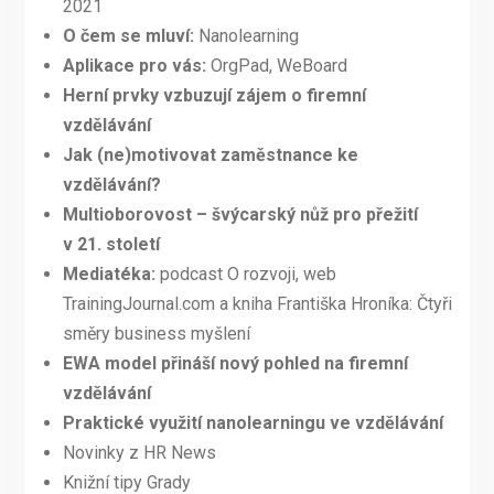
2021
O čem se mluví:
Nanolearning
Aplikace pro vás:
OrgPad, WeBoard
Herní prvky vzbuzují zájem o firemní
vzdělávání
Jak (ne)motivovat zaměstnance ke
vzdělávání?
Multioborovost – švýcarský nůž pro přežití
v 21. století
Mediatéka:
podcast O rozvoji, web
TrainingJournal.com a kniha Františka Hroníka: Čtyři
směry business myšlení
EWA model přináší nový pohled na firemní
vzdělávání
Praktické využití nanolearningu ve vzdělávání
Novinky z HR News
Knižní tipy Grady