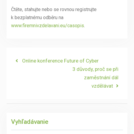
Čtěte, stahujte nebo se rovnou registrujte
k bezplatnému odběru na
www.firemnivzdelavani.eu/casopis
.
Navigace
Previous
Online konference Future of Cyber
post:
Next
3 důvody, proč se při
pro
post:
zaměstnání dál
příspěvek
vzdělávat
Vyhľadávanie