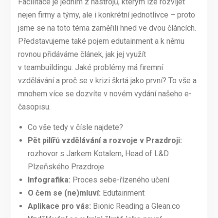
Facilitace je jedním z nástrojů, kterým lze rozvíjet
nejen firmy a týmy, ale i konkrétní jednotlivce – proto
jsme se na toto téma zaměřili hned ve dvou článcích.
Představujeme také pojem edutainment a k němu
rovnou přidáváme článek, jak jej využít
v teambuildingu. Jaké problémy má firemní
vzdělávání a proč se v krizi škrtá jako první? To vše a
mnohem více se dozvíte v novém vydání našeho e-
časopisu.
Co vše tedy v čísle najdete?
Pět pilířů vzdělávání a rozvoje v Prazdroji:
rozhovor s Jarkem Kotalem, Head of L&D
Plzeňského Prazdroje
Infografika:
Proces sebe-řízeného učení
O čem se (ne)mluví:
Edutainment
Aplikace pro vás:
Bionic Reading a Glean.co