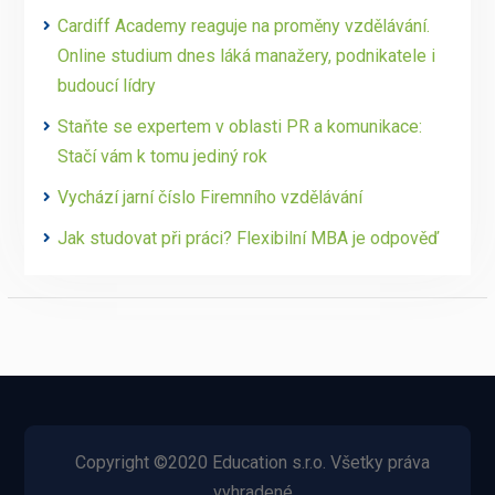
Cardiff Academy reaguje na proměny vzdělávání.
Online studium dnes láká manažery, podnikatele i
budoucí lídry
Staňte se expertem v oblasti PR a komunikace:
Stačí vám k tomu jediný rok
Vychází jarní číslo Firemního vzdělávání
Jak studovat při práci? Flexibilní MBA je odpověď
Copyright ©2020 Education s.r.o. Všetky práva
vyhradené