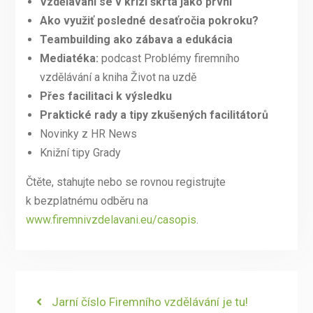
Vzdělávání se v krizi škrtá jako první
Ako využiť posledné desaťročia pokroku?
Teambuilding ako zábava a edukácia
Mediatéka:
podcast Problémy firemního
vzdělávání a kniha Život na uzdě
Přes facilitaci k výsledku
Praktické rady a tipy zkušených facilitátorů
Novinky z HR News
Knižní tipy Grady
Čtěte, stahujte nebo se rovnou registrujte
k bezplatnému odběru na
www.firemnivzdelavani.eu/casopis
.
Navigace
Previous
Jarní číslo Firemního vzdělávání je tu!