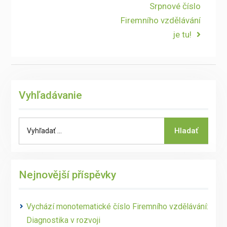
post:
Next
Srpnové číslo
pro
post:
Firemního vzdělávání
příspěvek
je tu!
Vyhľadávanie
Search
Hladať
for:
Nejnovější příspěvky
Vychází monotematické číslo Firemního vzdělávání:
Diagnostika v rozvoji