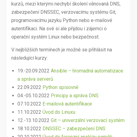
kurzů, mezi kterými nechybí školení věnovaná DNS,
zabezpečení DNSSEC, verzovacímu systému Git,
programovacímu jazyku Python nebo e-mailové
autentifikaci. Na své si ale přijdou i zájemci o
operační systém Linux nebo bezpečnost.
V nejbližších termínech je možné se přihlásit na
následující kurzy:
19.-20.09.2022
Ansible – hromadná automatizace
a správa serverů
22.09.2022
Python spisovně
04.-05.10.2022
Principy a správa DNS
07.10.2022
E-mailová autentifikace
11.10.2022
Úvod do Linuxu
12.-13.10.2022
Git – univerzální verzovací systém
18.10.2022
DNSSEC – zabezpečení DNS
20.10.2022
Úvod do forenzní analýzy paměti