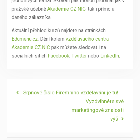
jednotlivých témat. Školení pak mohou probíhat jak v
pražské učebně
Akademie CZ.NIC
, tak i přímo u
daného zákazníka.
Aktuální přehled kurzů najdete na stránkách
Edumenu.cz
. Dění kolem
vzdělávacího centra
Akademie CZ.NIC
pak můžete sledovat i na
sociálních sítích
Facebook
,
Twitter
nebo
LinkedIn
.
Navigace
Previous
Srpnové číslo Firemního vzdělávání je tu!
post:
Next
Vyzdvihněte své
pro
post:
marketingové znalosti
příspěvek
výš