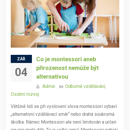
Co je montessori aneb
ZÁŘ
přirozenost nemůže být
04
alternativou
Admin
Odborné vzdělávání
,
Osobní rozvoj
Většině lidí se při vyslovení slova montessori vybaví
„alternativní vzdělávací směr“ nebo drahá soukromá
školka. Rámec Montessori ale není limitován a určen
jen pro malé děti. To je velký omyl. Montessori nabízí