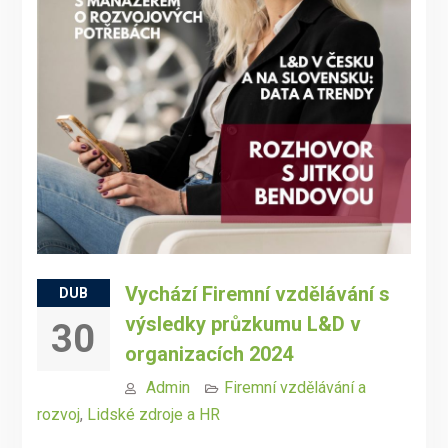
Vychází Firemní vzdělávání s
DUB
výsledky průzkumu L&D v
30
organizacích 2024
Admin
Firemní vzdělávání a
rozvoj
,
Lidské zdroje a HR