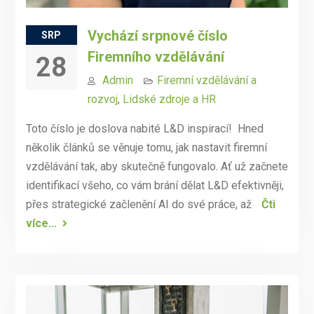
Vychází srpnové číslo
SRP
Firemního vzdělávání
28
Admin
Firemní vzdělávání a
rozvoj
,
Lidské zdroje a HR
Toto číslo je doslova nabité L&D inspirací! Hned
několik článků se věnuje tomu, jak nastavit firemní
vzdělávání tak, aby skutečně fungovalo. Ať už začnete
identifikací všeho, co vám brání dělat L&D efektivněji,
přes strategické začlenění AI do své práce, až
Čti
více…