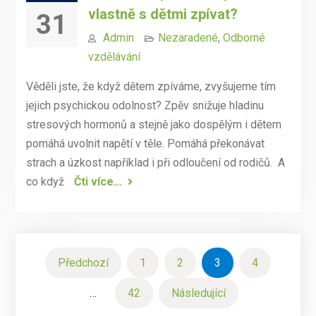
vlastně s dětmi zpívat?
31
Admin
Nezaradené
,
Odborné
vzdělávání
Věděli jste, že když dětem zpíváme, zvyšujeme tím
jejich psychickou odolnost? Zpěv snižuje hladinu
stresových hormonů a stejně jako dospělým i dětem
pomáhá uvolnit napětí v těle. Pomáhá překonávat
strach a úzkost například i při odloučení od rodičů. A
co když
Čti více…
Navigace
Předchozí
1
2
3
4
pro
…
42
Následující
příspěvky